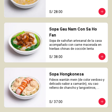
S/ 28.00
Sopa Gau Nam Con Sa Ho
Fan
Sopa de sahofan artesanal de la casa 
acompañado con carne macerada en 
hierbas chinas de cocción lenta
S/ 38.00
Sopa Hongkonesa
Fideos wantán mein (de color verdoso y 
delicado sabor a camarón), siu cao 
relleno de chancho y langostinos, 
láminas de cha siu (panceta), choy 
sam y nuestro caldo especial de la 
casa.
S/ 37.00