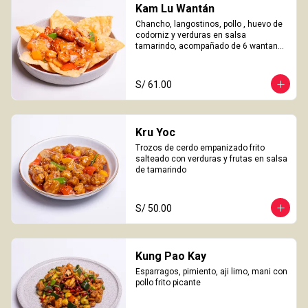
Kam Lu Wantán
Chancho, langostinos, pollo , huevo de 
codorniz y verduras en salsa 
tamarindo, acompañado de 6 wantanes 
especiales
S/ 61.00
Kru Yoc
Trozos de cerdo empanizado frito 
salteado con verduras y frutas en salsa 
de tamarindo
S/ 50.00
Kung Pao Kay
Esparragos, pimiento, aji limo, mani con 
pollo frito picante