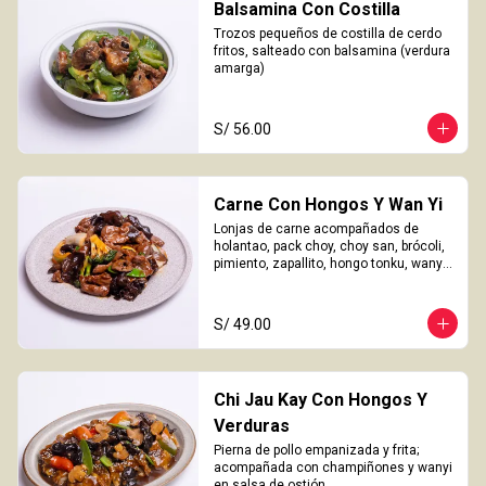
Balsamina Con Costilla
Trozos pequeños de costilla de cerdo 
fritos, salteado con balsamina (verdura 
amarga)
S/ 56.00
Carne Con Hongos Y Wan Yi
Lonjas de carne acompañados de 
holantao, pack choy, choy san, brócoli, 
pimiento, zapallito, hongo tonku, wanyi 
y champiñones.
S/ 49.00
Chi Jau Kay Con Hongos Y
Verduras
Pierna de pollo empanizada y frita; 
acompañada con champiñones y wanyi 
en salsa de ostión.