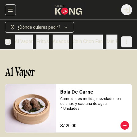
Abrir menu de navegación
Login
¿Dónde quieres pedir?
Al Vapor
Fritos
Asados
Chin Chon Fan
Min Paos
So
Al Vapor
Bola De Carne
Carne de res molida, mezclado con 
culantro y castaña de agua.

4 Unidades
S/ 20.00