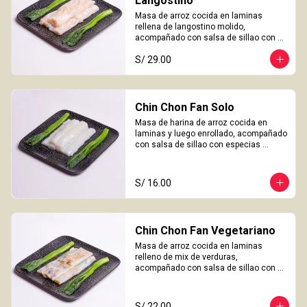
Langostino
Masa de arroz cocida en laminas 
rellena de langostino molido, 
acompañado con salsa de sillao con 
especias chinas de la casa.

S/ 29.00
3 Unidades
Chin Chon Fan Solo
Masa de harina de arroz cocida en 
laminas y luego enrollado, acompañado 
con salsa de sillao con especias 
chinas de la casa.

3 Unidades
S/ 16.00
Chin Chon Fan Vegetariano
Masa de arroz cocida en laminas 
relleno de mix de verduras, 
acompañado con salsa de sillao con 
especias chinas de la casa.

3 Unidades
S/ 22.00