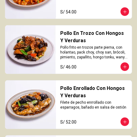
S/ 54.00
Pollo En Trozo Con Hongos
Y Verduras
Pollo frito en trozos parte pierna, con 
holantao, pack choy, choy san, brócoli, 
pimiento, zapallito, hongo tonku, wanyi 
y champiñón
S/ 46.00
Pollo Enrollado Con Hongos
Y Verduras
Filete de pecho enrrollado con 
esparragos, bañado en salsa de ostión
S/ 52.00