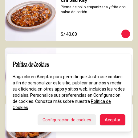
Chi Jau Kay
Pierna de pollo empanizada y frita con 
salsa de ostión
S/ 43.00
Chi Jau Kay Media Porción
Chijaukay de 1/2 porción de pierna de 
Política de Cookies
pollo empanizada y frita con salsa de 
ostión
Haga clic en Aceptar para permitir que Justo use cookies
a fin de personalizar este sitio, publicar anuncios y medir
su eficiencia en otras apps y sitios web, incluidas las redes
S/ 31.00
sociales. Personalice sus preferencias en Configuración
de cookies. Conozca más sobre nuestra
Política de
Cookies
.
Chicharrón De Pollo (pierna)
Trozos de pollo parte pierna fritos 
Configuración de cookies
Aceptar
acompañado con salsa de limón con 
canela china