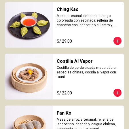
Ching Kao
Masa artesanal de harina de trigo 
coloreada con espinaca, rellena de 
chancho con langostino culantro y 
castaña de agua. 

6 Unidades
S/ 29.00
Costilla Al Vapor
Costilla de cerdo picada macerada en 
especias chinas, cocida al vapor con 
tausi
S/ 22.00
Fan Ko
Masa de arroz artesanal, rellena de 
langostino, chancho, caigua chilena, 
zanahoria, culantro, wanyi. 
