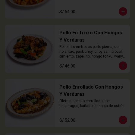
S/ 54.00
Pollo En Trozo Con Hongos
Y Verduras
Pollo frito en trozos parte pierna, con 
holantao, pack choy, choy san, brócoli, 
pimiento, zapallito, hongo tonku, wanyi 
y champiñón
S/ 46.00
Pollo Enrollado Con Hongos
Y Verduras
Filete de pecho enrrollado con 
esparragos, bañado en salsa de ostión
S/ 52.00