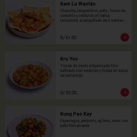
Kam Lu Wantán
Chancho, langostinos, pollo , huevo de 
codorniz y verduras en salsa 
tamarindo, acompañado de 6 wantanes 
especiales
S/ 61.00
Kru Yoc
Trozos de cerdo empanizado frito 
salteado con verduras y frutas en salsa 
de tamarindo
S/ 50.00
Kung Pao Kay
Esparragos, pimiento, aji limo, mani con 
pollo frito picante