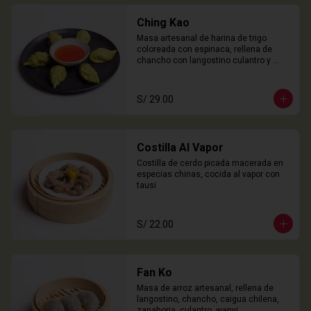
Ching Kao
Masa artesanal de harina de trigo 
coloreada con espinaca, rellena de 
chancho con langostino culantro y 
castaña de agua. 

6 Unidades
S/ 29.00
Costilla Al Vapor
Costilla de cerdo picada macerada en 
especias chinas, cocida al vapor con 
tausi
S/ 22.00
Fan Ko
Masa de arroz artesanal, rellena de 
langostino, chancho, caigua chilena, 
zanahoria, culantro, wanyi. 
