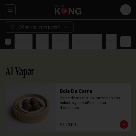
Abrir menu de navegación
Login
¿Dónde quieres pedir?
Al Vapor
Fritos
Asados
Chin Chon Fan
Min Paos
So
Al Vapor
Bola De Carne
Carne de res molida, mezclado con 
culantro y castaña de agua.

4 Unidades
S/ 20.00