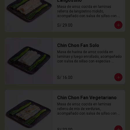
Langostino
Masa de arroz cocida en laminas 
rellena de langostino molido, 
acompañado con salsa de sillao con 
especias chinas de la casa.

S/ 29.00
3 Unidades
Chin Chon Fan Solo
Masa de harina de arroz cocida en 
laminas y luego enrollado, acompañado 
con salsa de sillao con especias 
chinas de la casa.

3 Unidades
S/ 16.00
Chin Chon Fan Vegetariano
Masa de arroz cocida en laminas 
relleno de mix de verduras, 
acompañado con salsa de sillao con 
especias chinas de la casa.

3 Unidades
S/ 22.00