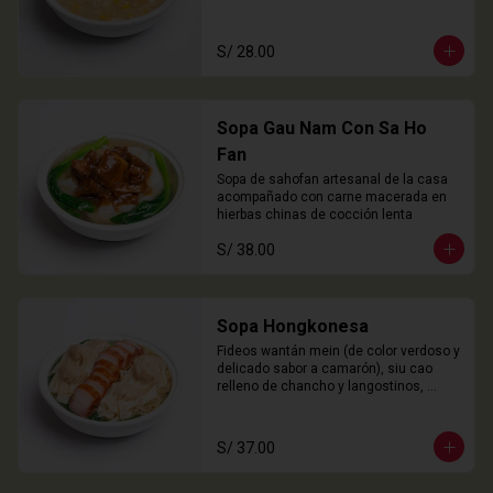
S/ 28.00
Sopa Gau Nam Con Sa Ho
Fan
Sopa de sahofan artesanal de la casa 
acompañado con carne macerada en 
hierbas chinas de cocción lenta
S/ 38.00
Sopa Hongkonesa
Fideos wantán mein (de color verdoso y 
delicado sabor a camarón), siu cao 
relleno de chancho y langostinos, 
láminas de cha siu (panceta), choy 
sam y nuestro caldo especial de la 
casa.
S/ 37.00