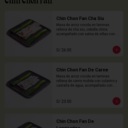
Chin Chon Fan
Chin Chon Fan Cha Siu
Masa de arroz cocida en laminas 
rellena de cha siu, cebolla china 
acompañado con salsa de sillao con 
especias chinas de la casa.

3 Unidades
S/ 26.00
Chin Chon Fan De Carne
Masa de arroz cocida en laminas 
rellena de carne molida con culantro y 
castaña de agua, acompañado con 
salsa de sillao con especias chinas de 
la casa.

3 Unidades
S/ 23.00
Chin Chon Fan De