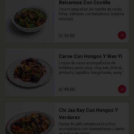
Balsamina Con Costilla
Trozos pequeños de costilla de cerdo 
fritos, salteado con balsamina (verdura 
amarga)
S/ 56.00
Carne Con Hongos Y Wan Yi
Lonjas de carne acompañados de 
holantao, pack choy, choy san, brócoli, 
pimiento, zapallito, hongo tonku, wanyi 
y champiñones.
S/ 49.00
Chi Jau Kay Con Hongos Y
Verduras
Pierna de pollo empanizada y frita; 
acompañada con champiñones y wanyi 
en salsa de ostión.