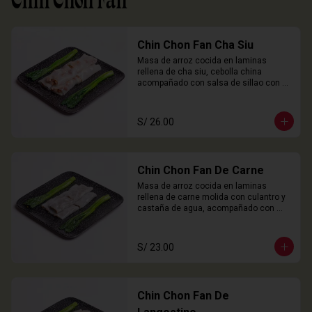
Chin Chon Fan
Chin Chon Fan Cha Siu
Masa de arroz cocida en laminas 
rellena de cha siu, cebolla china 
acompañado con salsa de sillao con 
especias chinas de la casa.

3 Unidades
S/ 26.00
Chin Chon Fan De Carne
Masa de arroz cocida en laminas 
rellena de carne molida con culantro y 
castaña de agua, acompañado con 
salsa de sillao con especias chinas de 
la casa.

3 Unidades
S/ 23.00
Chin Chon Fan De