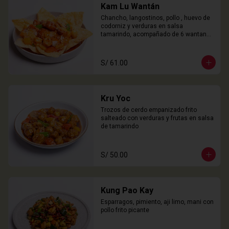
Kam Lu Wantán
Chancho, langostinos, pollo , huevo de 
codorniz y verduras en salsa 
tamarindo, acompañado de 6 wantanes 
especiales
S/ 61.00
Kru Yoc
Trozos de cerdo empanizado frito 
salteado con verduras y frutas en salsa 
de tamarindo
S/ 50.00
Kung Pao Kay
Esparragos, pimiento, aji limo, mani con 
pollo frito picante