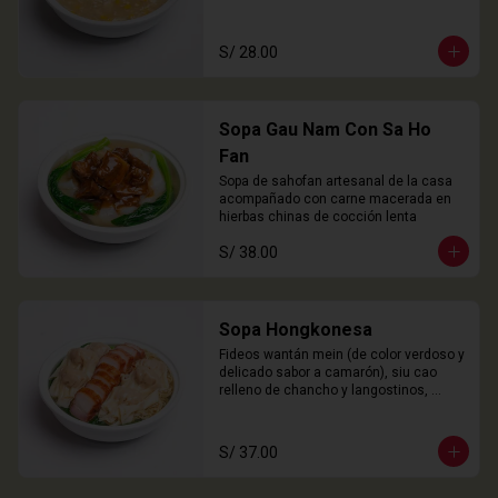
S/ 28.00
Sopa Gau Nam Con Sa Ho
Fan
Sopa de sahofan artesanal de la casa 
acompañado con carne macerada en 
hierbas chinas de cocción lenta
S/ 38.00
Sopa Hongkonesa
Fideos wantán mein (de color verdoso y 
delicado sabor a camarón), siu cao 
relleno de chancho y langostinos, 
láminas de cha siu (panceta), choy 
sam y nuestro caldo especial de la 
casa.
S/ 37.00