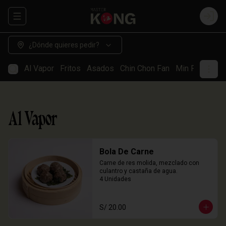
Abrir menu de navegación
Login
¿Dónde quieres pedir?
Al Vapor
Fritos
Asados
Chin Chon Fan
Min Paos
So
Al Vapor
Bola De Carne
Carne de res molida, mezclado con 
culantro y castaña de agua.

4 Unidades
S/ 20.00