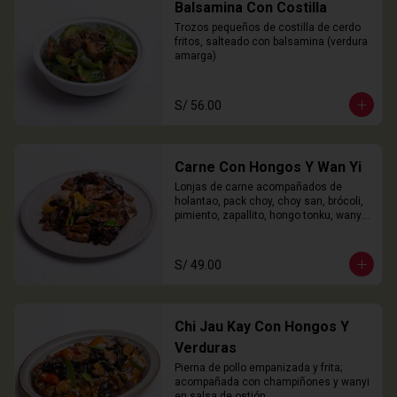
Balsamina Con Costilla
Trozos pequeños de costilla de cerdo 
fritos, salteado con balsamina (verdura 
amarga)
S/ 56.00
Carne Con Hongos Y Wan Yi
Lonjas de carne acompañados de 
holantao, pack choy, choy san, brócoli, 
pimiento, zapallito, hongo tonku, wanyi 
y champiñones.
S/ 49.00
Chi Jau Kay Con Hongos Y
Verduras
Pierna de pollo empanizada y frita; 
acompañada con champiñones y wanyi 
en salsa de ostión.