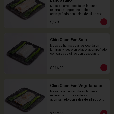
Langostino
Masa de arroz cocida en laminas 
rellena de langostino molido, 
acompañado con salsa de sillao con 
especias chinas de la casa.

S/ 29.00
3 Unidades
Chin Chon Fan Solo
Masa de harina de arroz cocida en 
laminas y luego enrollado, acompañado 
con salsa de sillao con especias 
chinas de la casa.

3 Unidades
S/ 16.00
Chin Chon Fan Vegetariano
Masa de arroz cocida en laminas 
relleno de mix de verduras, 
acompañado con salsa de sillao con 
especias chinas de la casa.

3 Unidades
S/ 22.00