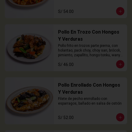
S/ 54.00
Pollo En Trozo Con Hongos
Y Verduras
Pollo frito en trozos parte pierna, con 
holantao, pack choy, choy san, brócoli, 
pimiento, zapallito, hongo tonku, wanyi 
y champiñón
S/ 46.00
Pollo Enrollado Con Hongos
Y Verduras
Filete de pecho enrrollado con 
esparragos, bañado en salsa de ostión
S/ 52.00