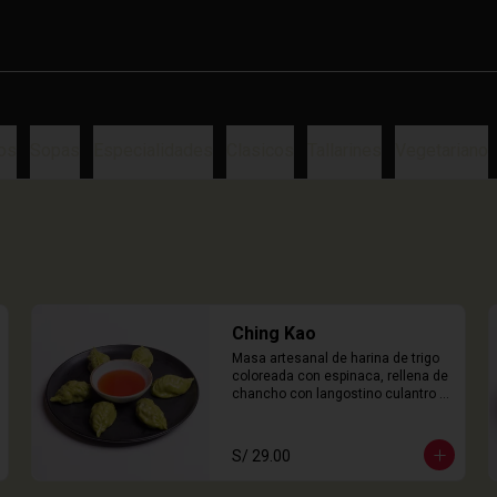
os
Sopas
Especialidades
Clasicos
Tallarines
Vegetariano
Ching Kao
Masa artesanal de harina de trigo 
coloreada con espinaca, rellena de 
chancho con langostino culantro y 
castaña de agua. 

6 Unidades
S/ 29.00