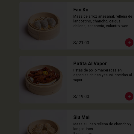
Fan Ko
Masa de arroz artesanal, rellena de 
langostino, chancho, caigua 
chilena, zanahoria, culantro, wanyi. 

3 Unidades
S/ 21.00
Patita Al Vapor
Patas de pollo maceradas en 
especias chinas y tausi, cocidas al 
vapor
S/ 19.00
Siu Mai
Masa siu cao rellena de chancho y 
langostinos.

5 unidades