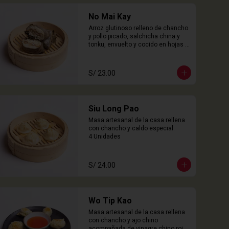
No Mai Kay
Arroz glutinoso relleno de chancho 
y pollo picado, salchicha china y 
tonku, envuelto y cocido en hojas 
loto.

2 Unidades
S/ 23.00
Siu Long Pao
Masa artesanal de la casa rellena 
con chancho y caldo especial.

4 Unidades
S/ 24.00
Wo Tip Kao
Masa artesanal de la casa rellena 
con chancho y ajo chino 
acompañada de vinagre chino rojo.
