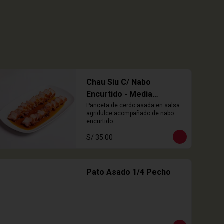
Chau Siu C/ Nabo
Encurtido - Media
Porción
Panceta de cerdo asada en salsa 
agridulce acompañado de nabo 
encurtido
S/ 35.00
Pato Asado 1/4 Pecho