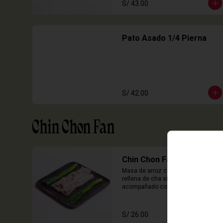
S/ 43.00
Pato Asado 1/4 Pierna
S/ 42.00
Chin Chon Fan
Chin Chon Fan Cha Siu
Masa de arroz cocida en laminas 
rellena de cha siu, cebolla china 
acompañado con salsa de sillao 
con especias chinas de la casa.

3 Unidades
S/ 26.00