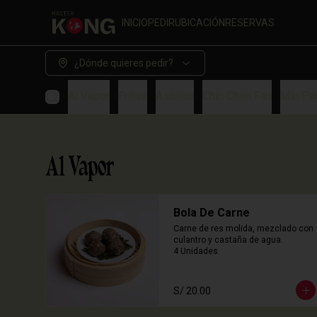
INICIO
PEDIR
UBICACIÓN
RESERVAS
¿Dónde quieres pedir?
Al Vapor
Fritos
Asados
Chin Chon Fan
Min Pa
Al Vapor
Bola De Carne
Carne de res molida, mezclado con 
culantro y castaña de agua.

4 Unidades
S/ 20.00