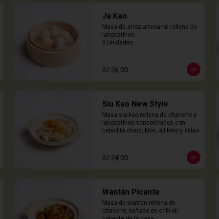
Ja Kao
Masa de arroz artesanal rellena de 
langostinos

5 Unidades
S/ 26.00
Siu Kao New Style
Masa siu kao rellena de chancho y 
langostinos sancochados con 
cebollita china, kion, ají limo y sillao
S/ 24.00
Wantán Picante
Masa de wantan rellena de 
chancho, bañado en chili oil 
caliente de la casa