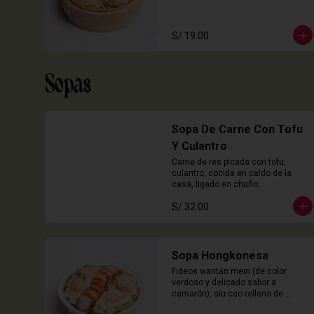
S/ 19.00
Sopas
Sopa De Carne Con Tofu
Y Culantro
Carne de res picada con tofu, 
culantro, cocida en caldo de la 
casa, ligado en chuño.
S/ 32.00
Sopa Hongkonesa
Fideos wantán mein (de color 
verdoso y delicado sabor a 
camarón), siu cao relleno de 
chancho y langostinos, láminas de 