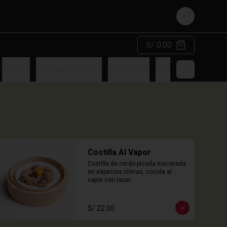
Login
S/ 0.00
Arroces
Acompañamientos
Adicionales
Gaseosa
Costilla Al Vapor
Costilla de cerdo picada macerada 
en especias chinas, cocida al 
vapor con tausi
S/ 22.00