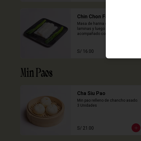
Chin Chon Fan Solo
Masa de harina de arroz cocida en 
laminas y luego enrollado, 
acompañado con salsa de sillao 
con especias chinas de la casa.

3 Unidades
S/ 16.00
Min Paos
Cha Siu Pao
Min pao relleno de chancho asado.

3 Unidades
S/ 21.00