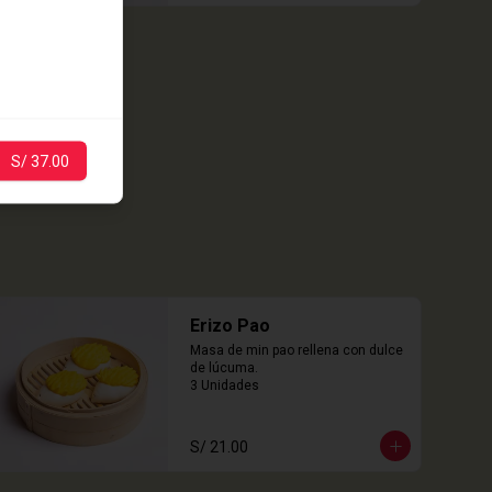
S/ 37.00
Erizo Pao
Masa de min pao rellena con dulce 
de lúcuma.

3 Unidades
S/ 21.00