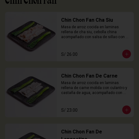
Chin Chon Fan
Chin Chon Fan Cha Siu
Masa de arroz cocida en laminas 
rellena de cha siu, cebolla china 
acompañado con salsa de sillao con 
especias chinas de la casa.

3 Unidades
S/ 26.00
Chin Chon Fan De Carne
Masa de arroz cocida en laminas 
rellena de carne molida con culantro y 
castaña de agua, acompañado con 
salsa de sillao con especias chinas de 
la casa.

3 Unidades
S/ 23.00
Chin Chon Fan De