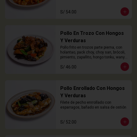
S/ 54.00
Pollo En Trozo Con Hongos
Y Verduras
Pollo frito en trozos parte pierna, con 
holantao, pack choy, choy san, brócoli, 
pimiento, zapallito, hongo tonku, wanyi 
y champiñón
S/ 46.00
Pollo Enrollado Con Hongos
Y Verduras
Filete de pecho enrrollado con 
esparragos, bañado en salsa de ostión
S/ 52.00