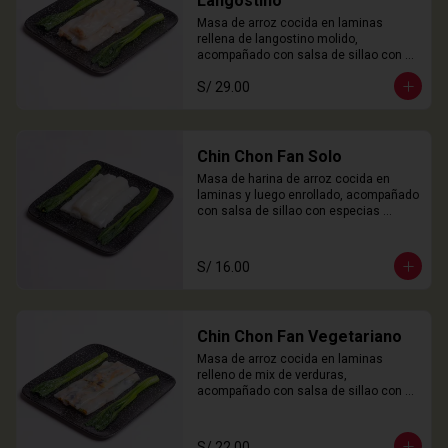
Langostino
Masa de arroz cocida en laminas 
rellena de langostino molido, 
acompañado con salsa de sillao con 
especias chinas de la casa.

S/ 29.00
3 Unidades
Chin Chon Fan Solo
Masa de harina de arroz cocida en 
laminas y luego enrollado, acompañado 
con salsa de sillao con especias 
chinas de la casa.

3 Unidades
S/ 16.00
Chin Chon Fan Vegetariano
Masa de arroz cocida en laminas 
relleno de mix de verduras, 
acompañado con salsa de sillao con 
especias chinas de la casa.

3 Unidades
S/ 22.00