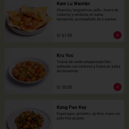
Kam Lu Wantán
Chancho, langostinos, pollo , huevo de 
codorniz y verduras en salsa 
tamarindo, acompañado de 6 wantanes 
especiales
S/ 61.00
Kru Yoc
Trozos de cerdo empanizado frito 
salteado con verduras y frutas en salsa 
de tamarindo
S/ 50.00
Kung Pao Kay
Esparragos, pimiento, aji limo, mani con 
pollo frito picante