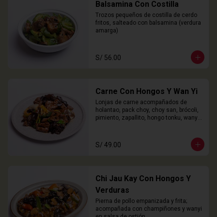
Balsamina Con Costilla
Trozos pequeños de costilla de cerdo 
fritos, salteado con balsamina (verdura 
amarga)
S/ 56.00
Carne Con Hongos Y Wan Yi
Lonjas de carne acompañados de 
holantao, pack choy, choy san, brócoli, 
pimiento, zapallito, hongo tonku, wanyi 
y champiñones.
S/ 49.00
Chi Jau Kay Con Hongos Y
Verduras
Pierna de pollo empanizada y frita; 
acompañada con champiñones y wanyi 
en salsa de ostión.