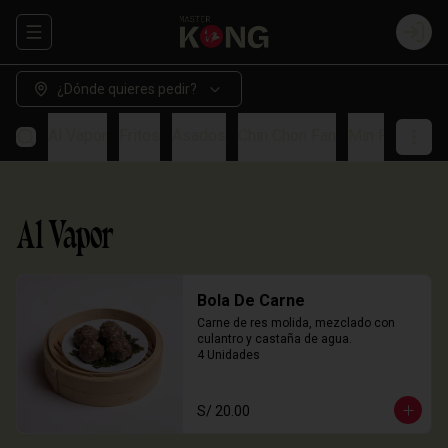
Abrir menu de navegación
Login
¿Dónde quieres pedir?
Al Vapor
Fritos
Asados
Chin Chon Fan
Min Paos
So
Al Vapor
Bola De Carne
Carne de res molida, mezclado con 
culantro y castaña de agua.

4 Unidades
S/ 20.00