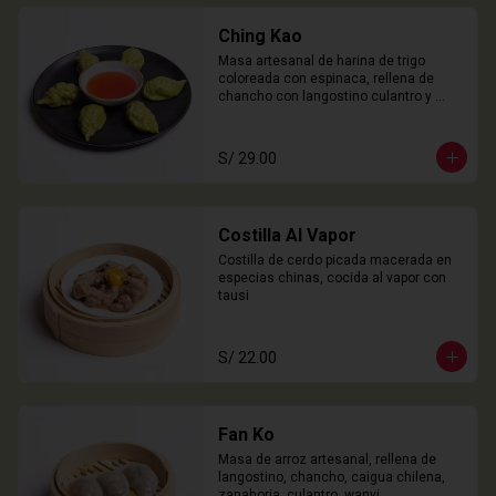
Ching Kao
Masa artesanal de harina de trigo 
coloreada con espinaca, rellena de 
chancho con langostino culantro y 
castaña de agua. 

6 Unidades
S/ 29.00
Costilla Al Vapor
Costilla de cerdo picada macerada en 
especias chinas, cocida al vapor con 
tausi
S/ 22.00
Fan Ko
Masa de arroz artesanal, rellena de 
langostino, chancho, caigua chilena, 
zanahoria, culantro, wanyi. 
