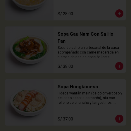
S/ 28.00
Sopa Gau Nam Con Sa Ho
Fan
Sopa de sahofan artesanal de la casa 
acompañado con carne macerada en 
hierbas chinas de cocción lenta
S/ 38.00
Sopa Hongkonesa
Fideos wantán mein (de color verdoso y 
delicado sabor a camarón), siu cao 
relleno de chancho y langostinos, 
láminas de cha siu (panceta), choy 
sam y nuestro caldo especial de la 
casa.
S/ 37.00