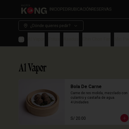
INICIO
PEDIR
UBICACIÓN
RESERVAS
¿Dónde quieres pedir?
Al Vapor
Fritos
Asados
Chin Chon Fan
Min Pa
Al Vapor
Bola De Carne
Carne de res molida, mezclado con 
culantro y castaña de agua.

4 Unidades
S/ 20.00