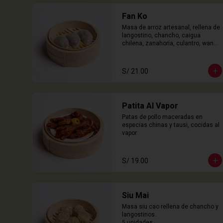
Fan Ko
Masa de arroz artesanal, rellena de 
langostino, chancho, caigua 
chilena, zanahoria, culantro, wanyi. 

3 Unidades
S/ 21.00
Patita Al Vapor
Patas de pollo maceradas en 
especias chinas y tausi, cocidas al 
vapor
S/ 19.00
Siu Mai
Masa siu cao rellena de chancho y 
langostinos.

5 unidades