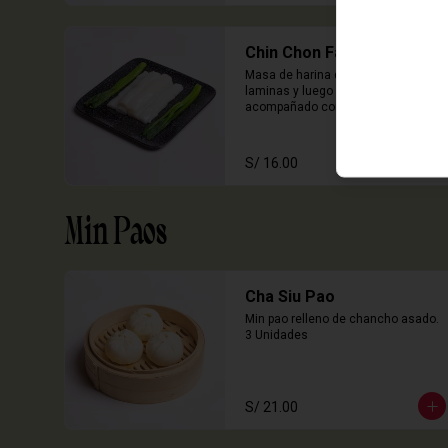
Chin Chon Fan Solo
Masa de harina de arroz cocida en 
laminas y luego enrollado, 
acompañado con salsa de sillao 
con especias chinas de la casa.

3 Unidades
S/ 16.00
Min Paos
Cha Siu Pao
Min pao relleno de chancho asado.

3 Unidades
S/ 21.00