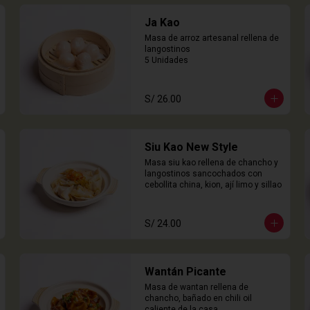
Ja Kao
Masa de arroz artesanal rellena de 
langostinos

5 Unidades
S/ 26.00
Siu Kao New Style
Masa siu kao rellena de chancho y 
langostinos sancochados con 
cebollita china, kion, ají limo y sillao
S/ 24.00
Wantán Picante
Masa de wantan rellena de 
chancho, bañado en chili oil 
caliente de la casa