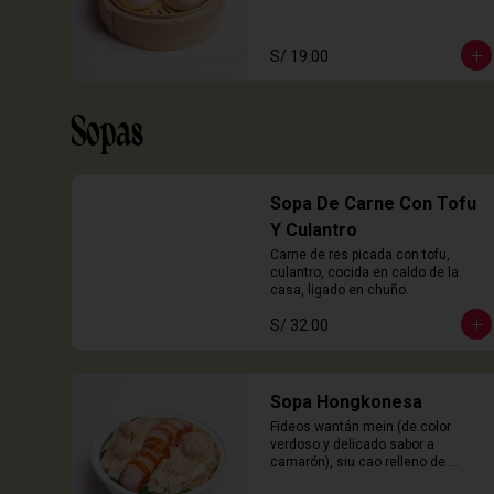
S/ 19.00
Sopas
Sopa De Carne Con Tofu
Y Culantro
Carne de res picada con tofu, 
culantro, cocida en caldo de la 
casa, ligado en chuño.
S/ 32.00
Sopa Hongkonesa
Fideos wantán mein (de color 
verdoso y delicado sabor a 
camarón), siu cao relleno de 
chancho y langostinos, láminas de 