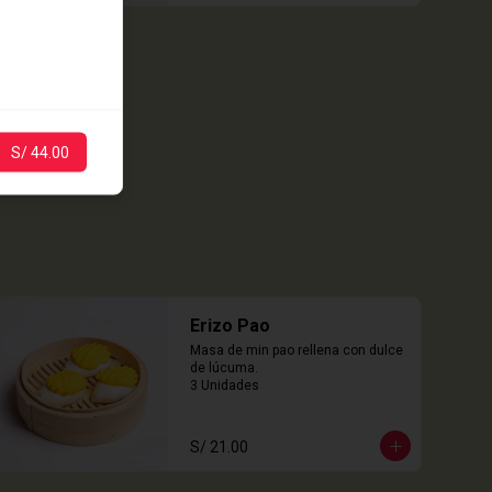
S/ 44.00
Erizo Pao
Masa de min pao rellena con dulce 
de lúcuma.

3 Unidades
S/ 21.00