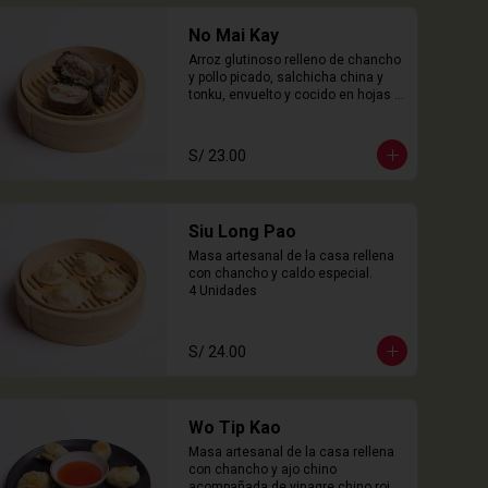
No Mai Kay
Arroz glutinoso relleno de chancho 
y pollo picado, salchicha china y 
tonku, envuelto y cocido en hojas 
loto.

2 Unidades
S/ 23.00
Siu Long Pao
Masa artesanal de la casa rellena 
con chancho y caldo especial.

4 Unidades
S/ 24.00
Wo Tip Kao
Masa artesanal de la casa rellena 
con chancho y ajo chino 
acompañada de vinagre chino rojo.
