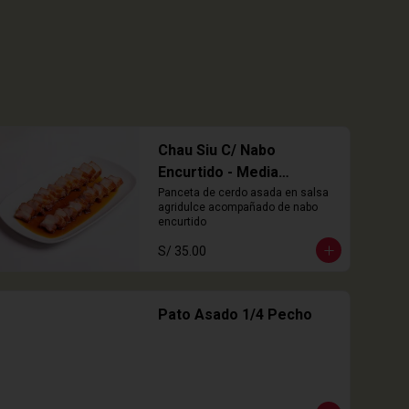
Chau Siu C/ Nabo
Encurtido - Media
Porción
Panceta de cerdo asada en salsa 
agridulce acompañado de nabo 
encurtido
S/ 35.00
Pato Asado 1/4 Pecho