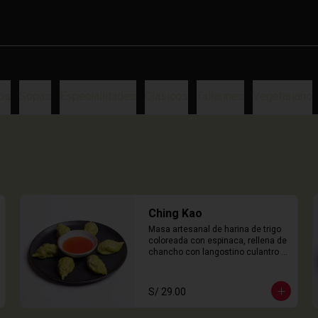
os
Sopas
Especialidades
Clasicos
Tallarines
Vegetariano
Ching Kao
Masa artesanal de harina de trigo 
coloreada con espinaca, rellena de 
chancho con langostino culantro y 
castaña de agua. 

6 Unidades
S/ 29.00