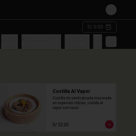
Login
S/ 0.00
Arroces
Acompañamientos
Adicionales
Gaseosa
Costilla Al Vapor
Costilla de cerdo picada macerada 
en especias chinas, cocida al 
vapor con tausi
S/ 22.00