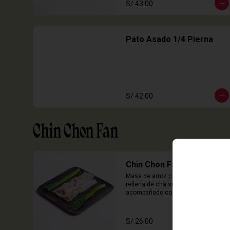
S/ 43.00
Pato Asado 1/4 Pierna
S/ 42.00
Chin Chon Fan
Chin Chon Fan Cha Siu
Masa de arroz cocida en laminas 
rellena de cha siu, cebolla china 
acompañado con salsa de sillao 
con especias chinas de la casa.

3 Unidades
S/ 26.00