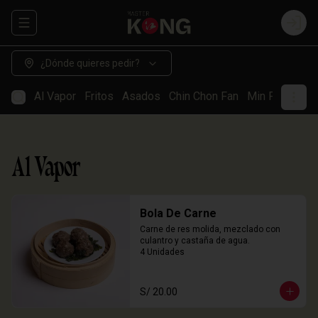
Abrir menu de navegación
Login
¿Dónde quieres pedir?
Al Vapor
Fritos
Asados
Chin Chon Fan
Min Paos
So
Al Vapor
Bola De Carne
Carne de res molida, mezclado con 
culantro y castaña de agua.

4 Unidades
S/ 20.00