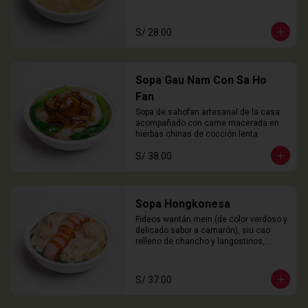
S/ 28.00
Sopa Gau Nam Con Sa Ho
Fan
Sopa de sahofan artesanal de la casa 
acompañado con carne macerada en 
hierbas chinas de cocción lenta
S/ 38.00
Sopa Hongkonesa
Fideos wantán mein (de color verdoso y 
delicado sabor a camarón), siu cao 
relleno de chancho y langostinos, 
láminas de cha siu (panceta), choy 
sam y nuestro caldo especial de la 
casa.
S/ 37.00