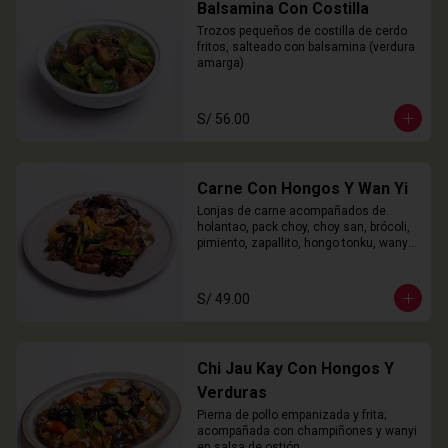
Balsamina Con Costilla
Trozos pequeños de costilla de cerdo 
fritos, salteado con balsamina (verdura 
amarga)
S/ 56.00
Carne Con Hongos Y Wan Yi
Lonjas de carne acompañados de 
holantao, pack choy, choy san, brócoli, 
pimiento, zapallito, hongo tonku, wanyi 
y champiñones.
S/ 49.00
Chi Jau Kay Con Hongos Y
Verduras
Pierna de pollo empanizada y frita; 
acompañada con champiñones y wanyi 
en salsa de ostión.