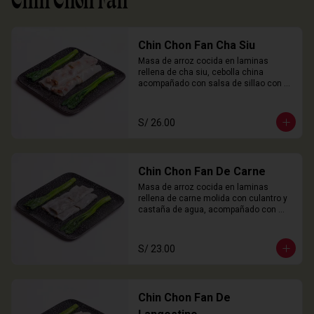
Chin Chon Fan
Chin Chon Fan Cha Siu
Masa de arroz cocida en laminas 
rellena de cha siu, cebolla china 
acompañado con salsa de sillao con 
especias chinas de la casa.

3 Unidades
S/ 26.00
Chin Chon Fan De Carne
Masa de arroz cocida en laminas 
rellena de carne molida con culantro y 
castaña de agua, acompañado con 
salsa de sillao con especias chinas de 
la casa.

3 Unidades
S/ 23.00
Chin Chon Fan De