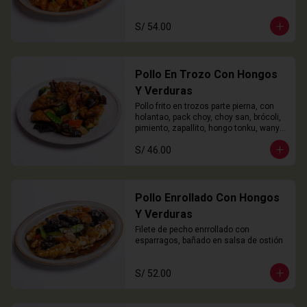
S/ 54.00
Pollo En Trozo Con Hongos
Y Verduras
Pollo frito en trozos parte pierna, con 
holantao, pack choy, choy san, brócoli, 
pimiento, zapallito, hongo tonku, wanyi 
y champiñón
S/ 46.00
Pollo Enrollado Con Hongos
Y Verduras
Filete de pecho enrrollado con 
esparragos, bañado en salsa de ostión
S/ 52.00