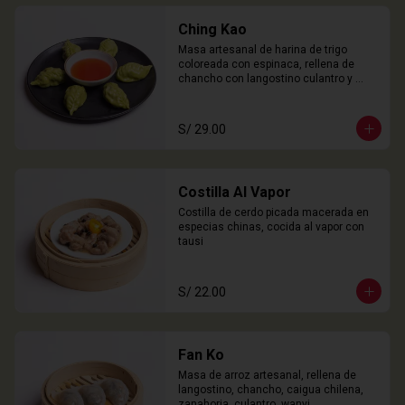
Ching Kao
Masa artesanal de harina de trigo 
coloreada con espinaca, rellena de 
chancho con langostino culantro y 
castaña de agua. 

6 Unidades
S/ 29.00
Costilla Al Vapor
Costilla de cerdo picada macerada en 
especias chinas, cocida al vapor con 
tausi
S/ 22.00
Fan Ko
Masa de arroz artesanal, rellena de 
langostino, chancho, caigua chilena, 
zanahoria, culantro, wanyi. 
