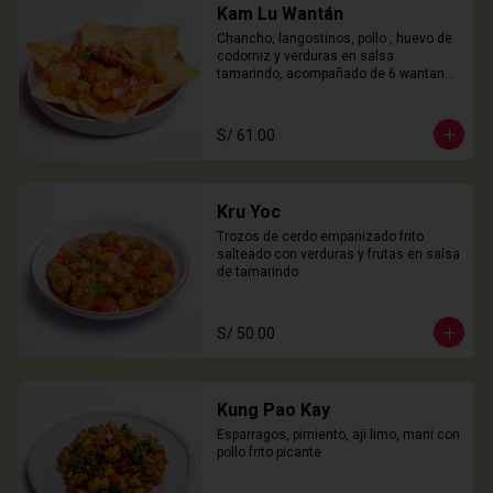
Kam Lu Wantán
Chancho, langostinos, pollo , huevo de 
codorniz y verduras en salsa 
tamarindo, acompañado de 6 wantanes 
especiales
S/ 61.00
Kru Yoc
Trozos de cerdo empanizado frito 
salteado con verduras y frutas en salsa 
de tamarindo
S/ 50.00
Kung Pao Kay
Esparragos, pimiento, aji limo, mani con 
pollo frito picante