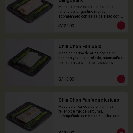
Langostino
Masa de arroz cocida en laminas 
rellena de langostino molido, 
acompañado con salsa de sillao con 
especias chinas de la casa.

S/ 29.00
3 Unidades
Chin Chon Fan Solo
Masa de harina de arroz cocida en 
laminas y luego enrollado, acompañado 
con salsa de sillao con especias 
chinas de la casa.

3 Unidades
S/ 16.00
Chin Chon Fan Vegetariano
Masa de arroz cocida en laminas 
relleno de mix de verduras, 
acompañado con salsa de sillao con 
especias chinas de la casa.

3 Unidades
S/ 22.00