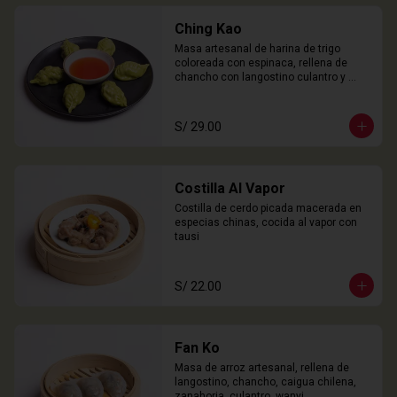
Ching Kao
Masa artesanal de harina de trigo 
coloreada con espinaca, rellena de 
chancho con langostino culantro y 
castaña de agua. 

6 Unidades
S/ 29.00
Costilla Al Vapor
Costilla de cerdo picada macerada en 
especias chinas, cocida al vapor con 
tausi
S/ 22.00
Fan Ko
Masa de arroz artesanal, rellena de 
langostino, chancho, caigua chilena, 
zanahoria, culantro, wanyi. 
