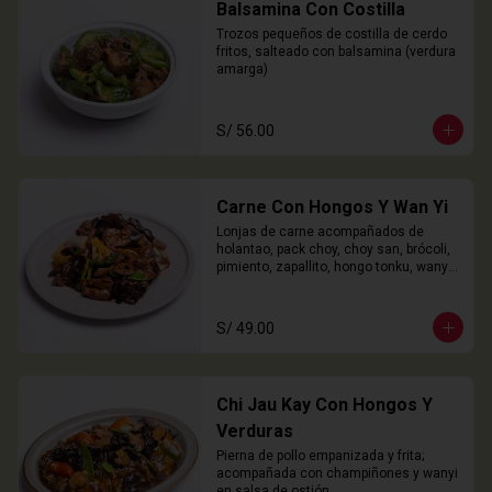
Balsamina Con Costilla
Trozos pequeños de costilla de cerdo 
fritos, salteado con balsamina (verdura 
amarga)
S/ 56.00
Carne Con Hongos Y Wan Yi
Lonjas de carne acompañados de 
holantao, pack choy, choy san, brócoli, 
pimiento, zapallito, hongo tonku, wanyi 
y champiñones.
S/ 49.00
Chi Jau Kay Con Hongos Y
Verduras
Pierna de pollo empanizada y frita; 
acompañada con champiñones y wanyi 
en salsa de ostión.