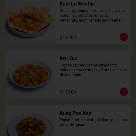
Kam Lu Wantán
Chancho, langostinos, pollo , huevo de 
codorniz y verduras en salsa 
tamarindo, acompañado de 6 wantanes 
especiales
S/ 61.00
Kru Yoc
Trozos de cerdo empanizado frito 
salteado con verduras y frutas en salsa 
de tamarindo
S/ 50.00
Kung Pao Kay
Esparragos, pimiento, aji limo, mani con 
pollo frito picante