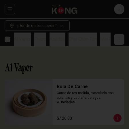
Abrir menu de navegación
Login
¿Dónde quieres pedir?
Al Vapor
Fritos
Asados
Chin Chon Fan
Min Paos
So
Al Vapor
Bola De Carne
Carne de res molida, mezclado con 
culantro y castaña de agua.

4 Unidades
S/ 20.00