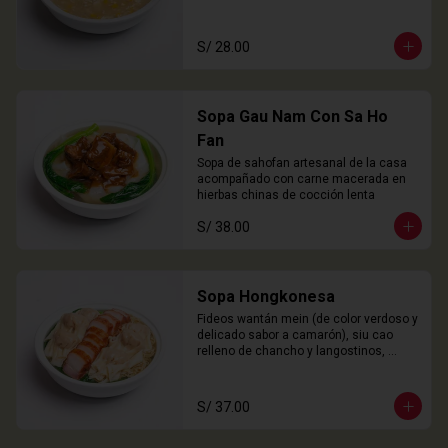
S/ 28.00
Sopa Gau Nam Con Sa Ho
Fan
Sopa de sahofan artesanal de la casa 
acompañado con carne macerada en 
hierbas chinas de cocción lenta
S/ 38.00
Sopa Hongkonesa
Fideos wantán mein (de color verdoso y 
delicado sabor a camarón), siu cao 
relleno de chancho y langostinos, 
láminas de cha siu (panceta), choy 
sam y nuestro caldo especial de la 
casa.
S/ 37.00