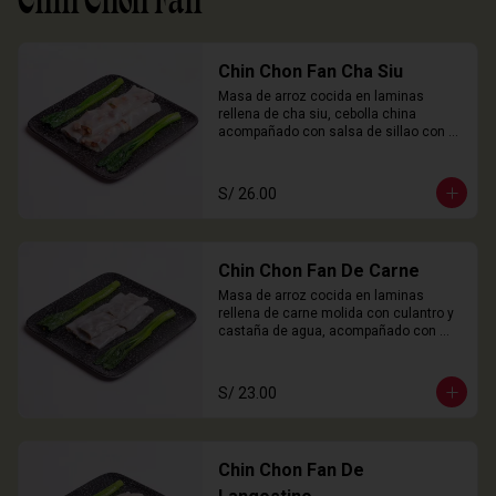
Chin Chon Fan
Chin Chon Fan Cha Siu
Masa de arroz cocida en laminas 
rellena de cha siu, cebolla china 
acompañado con salsa de sillao con 
especias chinas de la casa.

3 Unidades
S/ 26.00
Chin Chon Fan De Carne
Masa de arroz cocida en laminas 
rellena de carne molida con culantro y 
castaña de agua, acompañado con 
salsa de sillao con especias chinas de 
la casa.

3 Unidades
S/ 23.00
Chin Chon Fan De