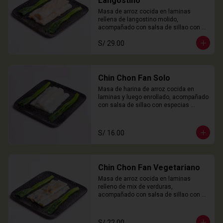
Langostino
Masa de arroz cocida en laminas 
rellena de langostino molido, 
acompañado con salsa de sillao con 
especias chinas de la casa.

S/ 29.00
3 Unidades
Chin Chon Fan Solo
Masa de harina de arroz cocida en 
laminas y luego enrollado, acompañado 
con salsa de sillao con especias 
chinas de la casa.

3 Unidades
S/ 16.00
Chin Chon Fan Vegetariano
Masa de arroz cocida en laminas 
relleno de mix de verduras, 
acompañado con salsa de sillao con 
especias chinas de la casa.

3 Unidades
S/ 22.00