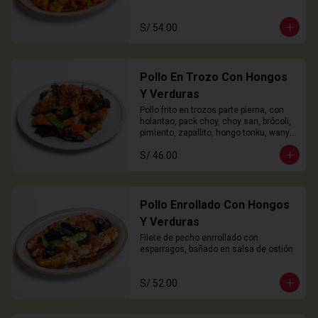
S/ 54.00
Pollo En Trozo Con Hongos
Y Verduras
Pollo frito en trozos parte pierna, con 
holantao, pack choy, choy san, brócoli, 
pimiento, zapallito, hongo tonku, wanyi 
y champiñón
S/ 46.00
Pollo Enrollado Con Hongos
Y Verduras
Filete de pecho enrrollado con 
esparragos, bañado en salsa de ostión
S/ 52.00