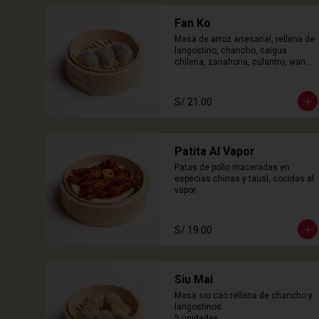
Fan Ko
Masa de arroz artesanal, rellena de 
langostino, chancho, caigua 
chilena, zanahoria, culantro, wanyi. 

3 Unidades
S/ 21.00
Patita Al Vapor
Patas de pollo maceradas en 
especias chinas y tausi, cocidas al 
vapor
S/ 19.00
Siu Mai
Masa siu cao rellena de chancho y 
langostinos.

5 unidades