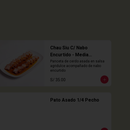
Chau Siu C/ Nabo
Encurtido - Media
Porción
Panceta de cerdo asada en salsa 
agridulce acompañado de nabo 
encurtido
S/ 35.00
Pato Asado 1/4 Pecho