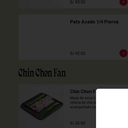
S/ 43.00
Pato Asado 1/4 Pierna
S/ 42.00
Chin Chon Fan
Chin Chon Fan Cha Siu
Masa de arroz cocida en laminas 
rellena de cha siu, cebolla china 
acompañado con salsa de sillao 
con especias chinas de la casa.

3 Unidades
S/ 26.00