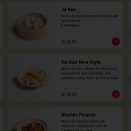
Ja Kao
Masa de arroz artesanal rellena de 
langostinos

5 Unidades
S/ 26.00
Siu Kao New Style
Masa siu kao rellena de chancho y 
langostinos sancochados con 
cebollita china, kion, ají limo y sillao
S/ 24.00
Wantán Picante
Masa de wantan rellena de 
chancho, bañado en chili oil 
caliente de la casa