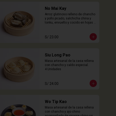
No Mai Kay
Arroz glutinoso relleno de chancho 
y pollo picado, salchicha china y 
tonku, envuelto y cocido en hojas 
loto.

2 Unidades
S/ 23.00
Siu Long Pao
Masa artesanal de la casa rellena 
con chancho y caldo especial.

4 Unidades
S/ 24.00
Wo Tip Kao
Masa artesanal de la casa rellena 
con chancho y ajo chino 
acompañada de vinagre chino rojo.
