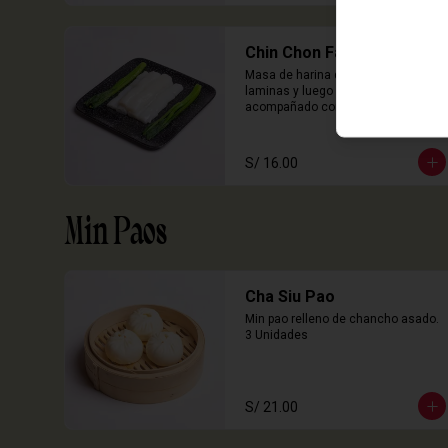
Chin Chon Fan Solo
Masa de harina de arroz cocida en 
laminas y luego enrollado, 
acompañado con salsa de sillao 
con especias chinas de la casa.

3 Unidades
S/ 16.00
Min Paos
Cha Siu Pao
Min pao relleno de chancho asado.

3 Unidades
S/ 21.00