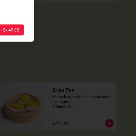
S/ 49.00
Erizo Pao
Masa de min pao rellena con dulce 
de lúcuma.

3 Unidades
S/ 21.00