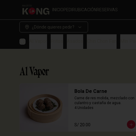
INICIO
PEDIR
UBICACIÓN
RESERVAS
¿Dónde quieres pedir?
Al Vapor
Fritos
Asados
Chin Chon Fan
Min Pa
Al Vapor
Bola De Carne
Carne de res molida, mezclado con 
culantro y castaña de agua.

4 Unidades
S/ 20.00