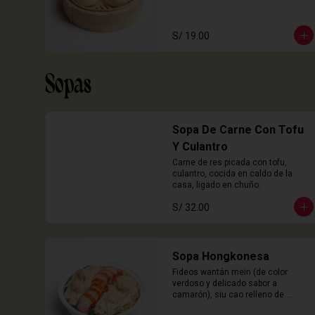
S/ 19.00
Sopas
Sopa De Carne Con Tofu
Y Culantro
Carne de res picada con tofu, 
culantro, cocida en caldo de la 
casa, ligado en chuño.
S/ 32.00
Sopa Hongkonesa
Fideos wantán mein (de color 
verdoso y delicado sabor a 
camarón), siu cao relleno de 
chancho y langostinos, láminas de 