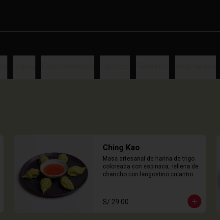
os
Sopas
Especialidades
Clasicos
Tallarines
Vegetariano
Ching Kao
Masa artesanal de harina de trigo 
coloreada con espinaca, rellena de 
chancho con langostino culantro y 
castaña de agua. 

6 Unidades
S/ 29.00