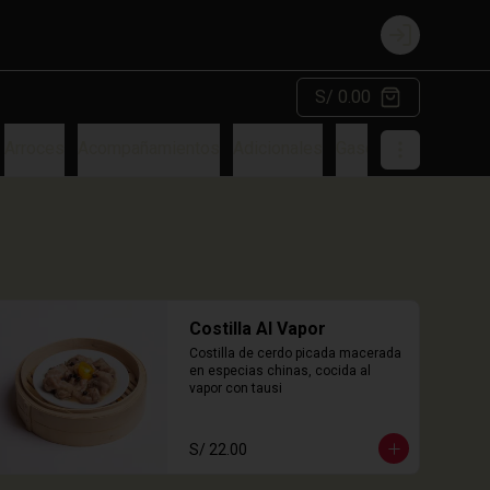
Login
S/ 0.00
Arroces
Acompañamientos
Adicionales
Gaseosa
Costilla Al Vapor
Costilla de cerdo picada macerada 
en especias chinas, cocida al 
vapor con tausi
S/ 22.00