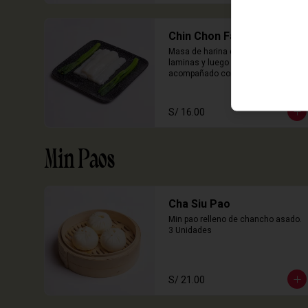
Chin Chon Fan Solo
Masa de harina de arroz cocida en 
laminas y luego enrollado, 
acompañado con salsa de sillao 
con especias chinas de la casa.

3 Unidades
S/ 16.00
Min Paos
Cha Siu Pao
Min pao relleno de chancho asado.

3 Unidades
S/ 21.00