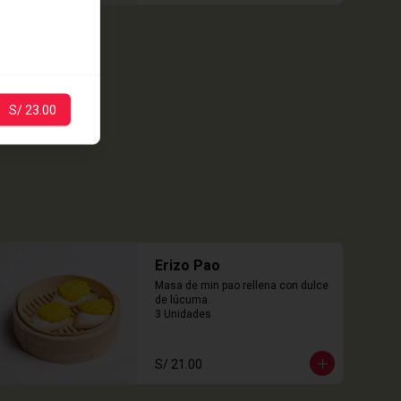
S/ 23.00
Erizo Pao
Masa de min pao rellena con dulce 
de lúcuma.

3 Unidades
S/ 21.00