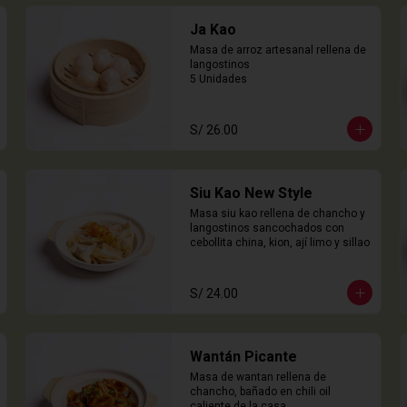
Ja Kao
Masa de arroz artesanal rellena de 
langostinos

5 Unidades
S/ 26.00
Siu Kao New Style
Masa siu kao rellena de chancho y 
langostinos sancochados con 
cebollita china, kion, ají limo y sillao
S/ 24.00
Wantán Picante
Masa de wantan rellena de 
chancho, bañado en chili oil 
caliente de la casa