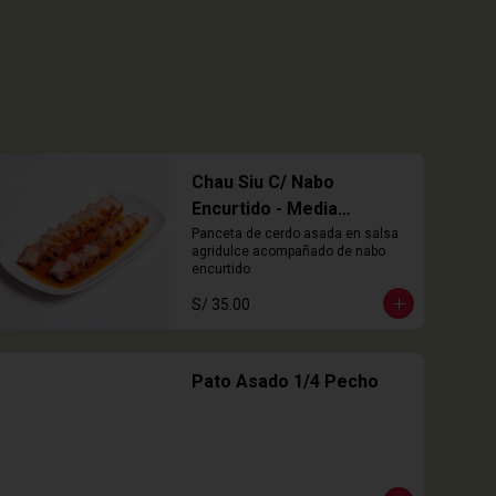
Chau Siu C/ Nabo
Encurtido - Media
Porción
Panceta de cerdo asada en salsa 
agridulce acompañado de nabo 
encurtido
S/ 35.00
Pato Asado 1/4 Pecho