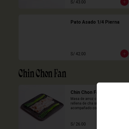
S/ 43.00
Pato Asado 1/4 Pierna
S/ 42.00
Chin Chon Fan
Chin Chon Fan Cha Siu
Masa de arroz cocida en laminas 
rellena de cha siu, cebolla china 
acompañado con salsa de sillao 
con especias chinas de la casa.

3 Unidades
S/ 26.00