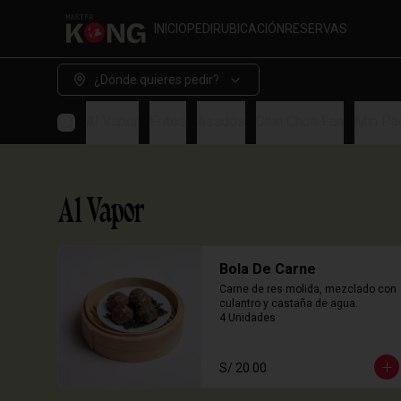
INICIO
PEDIR
UBICACIÓN
RESERVAS
¿Dónde quieres pedir?
Al Vapor
Fritos
Asados
Chin Chon Fan
Min Pa
Al Vapor
Bola De Carne
Carne de res molida, mezclado con 
culantro y castaña de agua.

4 Unidades
S/ 20.00