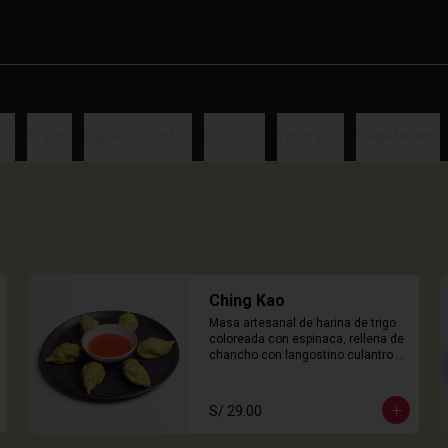
os
Sopas
Especialidades
Clasicos
Tallarines
Vegetariano
Ching Kao
Masa artesanal de harina de trigo 
coloreada con espinaca, rellena de 
chancho con langostino culantro y 
castaña de agua. 

6 Unidades
S/ 29.00