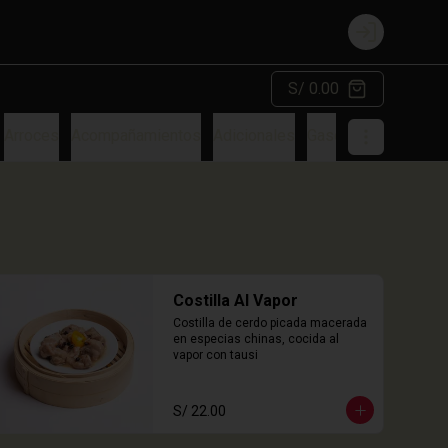
Login
S/ 0.00
Arroces
Acompañamientos
Adicionales
Gaseosa
Costilla Al Vapor
Costilla de cerdo picada macerada 
en especias chinas, cocida al 
vapor con tausi
S/ 22.00