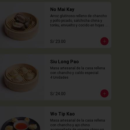
No Mai Kay
Arroz glutinoso relleno de chancho 
y pollo picado, salchicha china y 
tonku, envuelto y cocido en hojas 
loto.

2 Unidades
S/ 23.00
Siu Long Pao
Masa artesanal de la casa rellena 
con chancho y caldo especial.

4 Unidades
S/ 24.00
Wo Tip Kao
Masa artesanal de la casa rellena 
con chancho y ajo chino 
acompañada de vinagre chino rojo.
