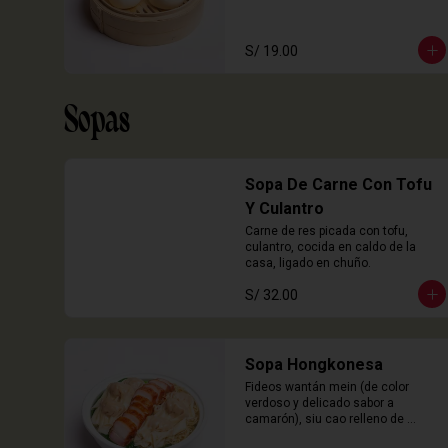
S/ 19.00
Sopas
Sopa De Carne Con Tofu
Y Culantro
Carne de res picada con tofu, 
culantro, cocida en caldo de la 
casa, ligado en chuño.
S/ 32.00
Sopa Hongkonesa
Fideos wantán mein (de color 
verdoso y delicado sabor a 
camarón), siu cao relleno de 
chancho y langostinos, láminas de 