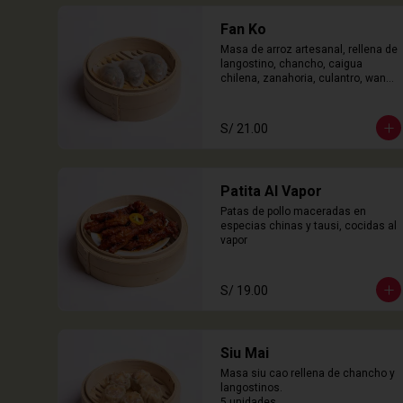
Fan Ko
Masa de arroz artesanal, rellena de 
langostino, chancho, caigua 
chilena, zanahoria, culantro, wanyi. 

3 Unidades
S/ 21.00
Patita Al Vapor
Patas de pollo maceradas en 
especias chinas y tausi, cocidas al 
vapor
S/ 19.00
Siu Mai
Masa siu cao rellena de chancho y 
langostinos.

5 unidades