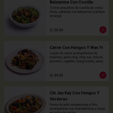
Balsamina Con Costilla
Trozos pequeños de costilla de cerdo 
fritos, salteado con balsamina (verdura 
amarga)
S/ 56.00
Carne Con Hongos Y Wan Yi
Lonjas de carne acompañados de 
holantao, pack choy, choy san, brócoli, 
pimiento, zapallito, hongo tonku, wanyi 
y champiñones.
S/ 49.00
Chi Jau Kay Con Hongos Y
Verduras
Pierna de pollo empanizada y frita; 
acompañada con champiñones y wanyi 
en salsa de ostión.