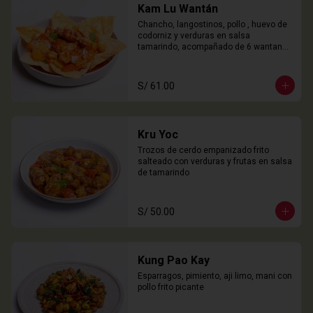
Kam Lu Wantán
Chancho, langostinos, pollo , huevo de 
codorniz y verduras en salsa 
tamarindo, acompañado de 6 wantanes 
especiales
S/ 61.00
Kru Yoc
Trozos de cerdo empanizado frito 
salteado con verduras y frutas en salsa 
de tamarindo
S/ 50.00
Kung Pao Kay
Esparragos, pimiento, aji limo, mani con 
pollo frito picante