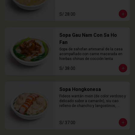
S/ 28.00
Sopa Gau Nam Con Sa Ho
Fan
Sopa de sahofan artesanal de la casa 
acompañado con carne macerada en 
hierbas chinas de cocción lenta
S/ 38.00
Sopa Hongkonesa
Fideos wantán mein (de color verdoso y 
delicado sabor a camarón), siu cao 
relleno de chancho y langostinos, 
láminas de cha siu (panceta), choy 
sam y nuestro caldo especial de la 
casa.
S/ 37.00