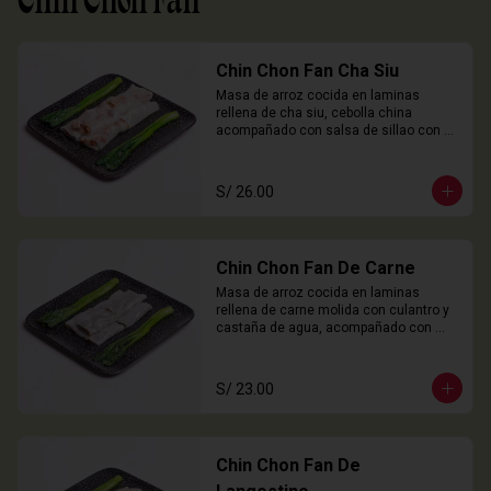
Chin Chon Fan
Chin Chon Fan Cha Siu
Masa de arroz cocida en laminas 
rellena de cha siu, cebolla china 
acompañado con salsa de sillao con 
especias chinas de la casa.

3 Unidades
S/ 26.00
Chin Chon Fan De Carne
Masa de arroz cocida en laminas 
rellena de carne molida con culantro y 
castaña de agua, acompañado con 
salsa de sillao con especias chinas de 
la casa.

3 Unidades
S/ 23.00
Chin Chon Fan De