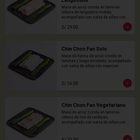
Langostino
Masa de arroz cocida en laminas 
rellena de langostino molido, 
acompañado con salsa de sillao con 
especias chinas de la casa.

S/ 29.00
3 Unidades
Chin Chon Fan Solo
Masa de harina de arroz cocida en 
laminas y luego enrollado, acompañado 
con salsa de sillao con especias 
chinas de la casa.

3 Unidades
S/ 16.00
Chin Chon Fan Vegetariano
Masa de arroz cocida en laminas 
relleno de mix de verduras, 
acompañado con salsa de sillao con 
especias chinas de la casa.

3 Unidades
S/ 22.00