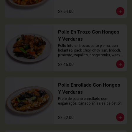
S/ 54.00
Pollo En Trozo Con Hongos
Y Verduras
Pollo frito en trozos parte pierna, con 
holantao, pack choy, choy san, brócoli, 
pimiento, zapallito, hongo tonku, wanyi 
y champiñón
S/ 46.00
Pollo Enrollado Con Hongos
Y Verduras
Filete de pecho enrrollado con 
esparragos, bañado en salsa de ostión
S/ 52.00