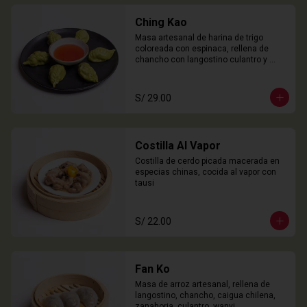
Ching Kao
Masa artesanal de harina de trigo 
coloreada con espinaca, rellena de 
chancho con langostino culantro y 
castaña de agua. 

6 Unidades
S/ 29.00
Costilla Al Vapor
Costilla de cerdo picada macerada en 
especias chinas, cocida al vapor con 
tausi
S/ 22.00
Fan Ko
Masa de arroz artesanal, rellena de 
langostino, chancho, caigua chilena, 
zanahoria, culantro, wanyi. 
