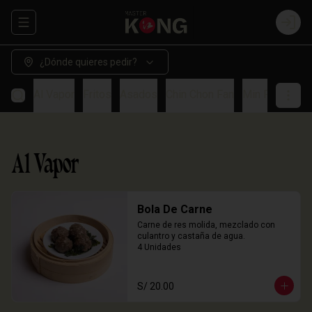
Abrir menu de navegación
Login
¿Dónde quieres pedir?
Al Vapor
Fritos
Asados
Chin Chon Fan
Min Paos
So
Al Vapor
Bola De Carne
Carne de res molida, mezclado con 
culantro y castaña de agua.

4 Unidades
S/ 20.00