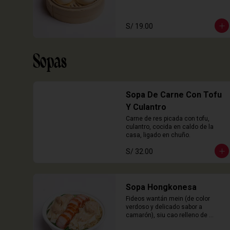
S/ 19.00
Sopas
Sopa De Carne Con Tofu
Y Culantro
Carne de res picada con tofu, 
culantro, cocida en caldo de la 
casa, ligado en chuño.
S/ 32.00
Sopa Hongkonesa
Fideos wantán mein (de color 
verdoso y delicado sabor a 
camarón), siu cao relleno de 
chancho y langostinos, láminas de 