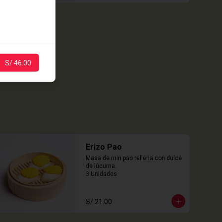
S/ 46.00
Erizo Pao
Masa de min pao rellena con dulce 
de lúcuma.

3 Unidades
S/ 21.00