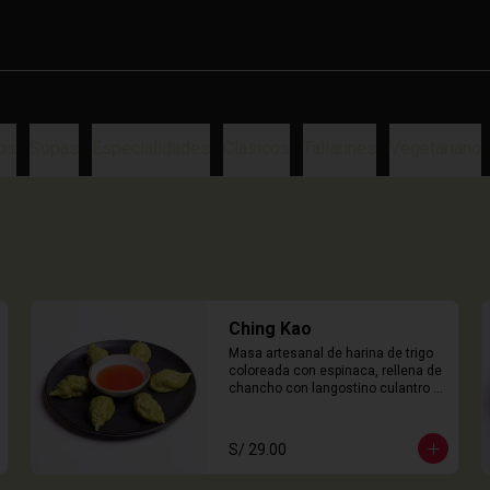
os
Sopas
Especialidades
Clasicos
Tallarines
Vegetariano
Ching Kao
Masa artesanal de harina de trigo 
coloreada con espinaca, rellena de 
chancho con langostino culantro y 
castaña de agua. 

6 Unidades
S/ 29.00