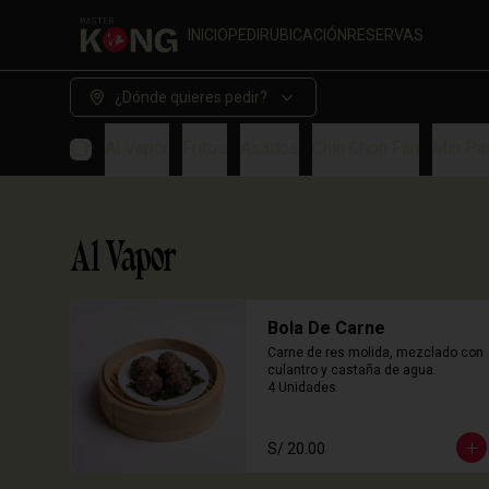
INICIO
PEDIR
UBICACIÓN
RESERVAS
¿Dónde quieres pedir?
Al Vapor
Fritos
Asados
Chin Chon Fan
Min Pa
Al Vapor
Bola De Carne
Carne de res molida, mezclado con 
culantro y castaña de agua.

4 Unidades
S/ 20.00