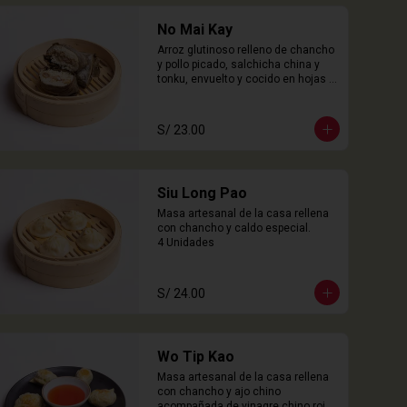
No Mai Kay
Arroz glutinoso relleno de chancho 
y pollo picado, salchicha china y 
tonku, envuelto y cocido en hojas 
loto.

2 Unidades
S/ 23.00
Siu Long Pao
Masa artesanal de la casa rellena 
con chancho y caldo especial.

4 Unidades
S/ 24.00
Wo Tip Kao
Masa artesanal de la casa rellena 
con chancho y ajo chino 
acompañada de vinagre chino rojo.
