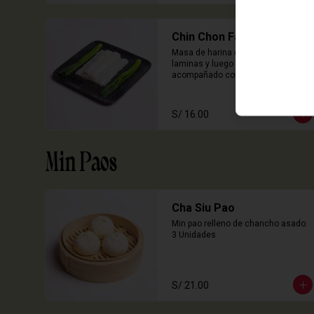
Chin Chon Fan Solo
Masa de harina de arroz cocida en 
laminas y luego enrollado, 
acompañado con salsa de sillao 
con especias chinas de la casa.

3 Unidades
S/ 16.00
Min Paos
Cha Siu Pao
Min pao relleno de chancho asado.

3 Unidades
S/ 21.00