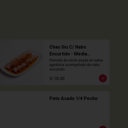
Chau Siu C/ Nabo
Encurtido - Media
Porción
Panceta de cerdo asada en salsa 
agridulce acompañado de nabo 
encurtido
S/ 35.00
Pato Asado 1/4 Pecho