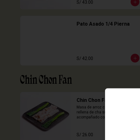
S/ 43.00
Pato Asado 1/4 Pierna
S/ 42.00
Chin Chon Fan
Chin Chon Fan Cha Siu
Masa de arroz cocida en laminas 
rellena de cha siu, cebolla china 
acompañado con salsa de sillao 
con especias chinas de la casa.

3 Unidades
S/ 26.00