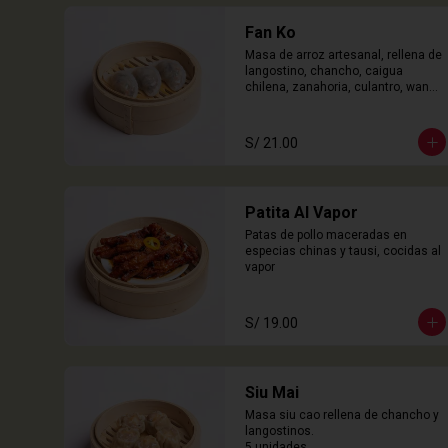
Fan Ko
Masa de arroz artesanal, rellena de 
langostino, chancho, caigua 
chilena, zanahoria, culantro, wanyi. 

3 Unidades
S/ 21.00
Patita Al Vapor
Patas de pollo maceradas en 
especias chinas y tausi, cocidas al 
vapor
S/ 19.00
Siu Mai
Masa siu cao rellena de chancho y 
langostinos.

5 unidades