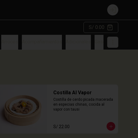
Login
S/ 0.00
Arroces
Acompañamientos
Adicionales
Gaseosa
Costilla Al Vapor
Costilla de cerdo picada macerada 
en especias chinas, cocida al 
vapor con tausi
S/ 22.00