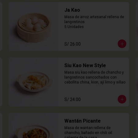
Ja Kao
Masa de arroz artesanal rellena de 
langostinos

5 Unidades
S/ 26.00
Siu Kao New Style
Masa siu kao rellena de chancho y 
langostinos sancochados con 
cebollita china, kion, ají limo y sillao
S/ 24.00
Wantán Picante
Masa de wantan rellena de 
chancho, bañado en chili oil 
caliente de la casa