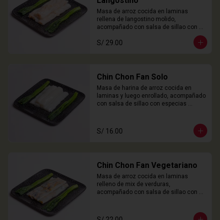
Langostino
Masa de arroz cocida en laminas 
rellena de langostino molido, 
acompañado con salsa de sillao con 
especias chinas de la casa.

S/ 29.00
3 Unidades
Chin Chon Fan Solo
Masa de harina de arroz cocida en 
laminas y luego enrollado, acompañado 
con salsa de sillao con especias 
chinas de la casa.

3 Unidades
S/ 16.00
Chin Chon Fan Vegetariano
Masa de arroz cocida en laminas 
relleno de mix de verduras, 
acompañado con salsa de sillao con 
especias chinas de la casa.

3 Unidades
S/ 22.00