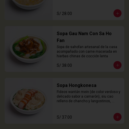
S/ 28.00
Sopa Gau Nam Con Sa Ho
Fan
Sopa de sahofan artesanal de la casa 
acompañado con carne macerada en 
hierbas chinas de cocción lenta
S/ 38.00
Sopa Hongkonesa
Fideos wantán mein (de color verdoso y 
delicado sabor a camarón), siu cao 
relleno de chancho y langostinos, 
láminas de cha siu (panceta), choy 
sam y nuestro caldo especial de la 
casa.
S/ 37.00