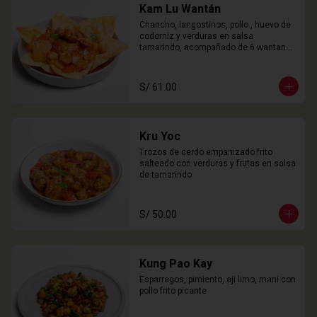
Kam Lu Wantán
Chancho, langostinos, pollo , huevo de 
codorniz y verduras en salsa 
tamarindo, acompañado de 6 wantanes 
especiales
S/ 61.00
Kru Yoc
Trozos de cerdo empanizado frito 
salteado con verduras y frutas en salsa 
de tamarindo
S/ 50.00
Kung Pao Kay
Esparragos, pimiento, aji limo, mani con 
pollo frito picante