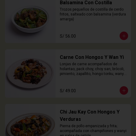
Balsamina Con Costilla
Trozos pequeños de costilla de cerdo 
fritos, salteado con balsamina (verdura 
amarga)
S/ 56.00
Carne Con Hongos Y Wan Yi
Lonjas de carne acompañados de 
holantao, pack choy, choy san, brócoli, 
pimiento, zapallito, hongo tonku, wanyi 
y champiñones.
S/ 49.00
Chi Jau Kay Con Hongos Y
Verduras
Pierna de pollo empanizada y frita; 
acompañada con champiñones y wanyi 
en salsa de ostión.