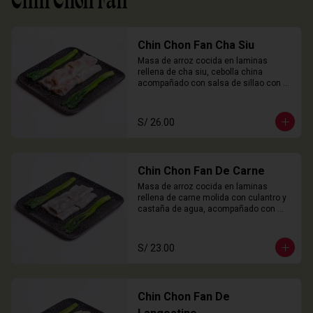
Chin Chon Fan
Chin Chon Fan Cha Siu
Masa de arroz cocida en laminas 
rellena de cha siu, cebolla china 
acompañado con salsa de sillao con 
especias chinas de la casa.

3 Unidades
S/ 26.00
Chin Chon Fan De Carne
Masa de arroz cocida en laminas 
rellena de carne molida con culantro y 
castaña de agua, acompañado con 
salsa de sillao con especias chinas de 
la casa.

3 Unidades
S/ 23.00
Chin Chon Fan De