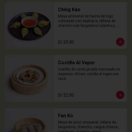
Ching Kao
Masa artesanal de harina de trigo 
coloreada con espinaca, rellena de 
chancho con langostino culantro y 
castaña de agua. 

6 Unidades
S/ 29.00
Costilla Al Vapor
Costilla de cerdo picada macerada en 
especias chinas, cocida al vapor con 
tausi
S/ 22.00
Fan Ko
Masa de arroz artesanal, rellena de 
langostino, chancho, caigua chilena, 
zanahoria, culantro, wanyi. 
