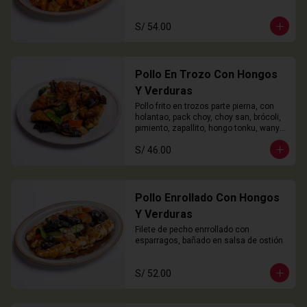
S/ 54.00
Pollo En Trozo Con Hongos
Y Verduras
Pollo frito en trozos parte pierna, con 
holantao, pack choy, choy san, brócoli, 
pimiento, zapallito, hongo tonku, wanyi 
y champiñón
S/ 46.00
Pollo Enrollado Con Hongos
Y Verduras
Filete de pecho enrrollado con 
esparragos, bañado en salsa de ostión
S/ 52.00