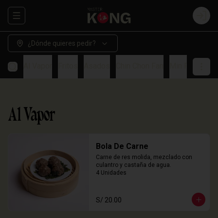
Abrir menu de navegación
Login
¿Dónde quieres pedir?
Al Vapor
Fritos
Asados
Chin Chon Fan
Min Paos
So
Al Vapor
Bola De Carne
Carne de res molida, mezclado con 
culantro y castaña de agua.

4 Unidades
S/ 20.00