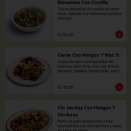
Balsamina Con Costilla
Trozos pequeños de costilla de cerdo 
fritos, salteado con balsamina (verdura 
amarga)
S/ 56.00
Carne Con Hongos Y Wan Yi
Lonjas de carne acompañados de 
holantao, pack choy, choy san, brócoli, 
pimiento, zapallito, hongo tonku, wanyi 
y champiñones.
S/ 49.00
Chi Jau Kay Con Hongos Y
Verduras
Pierna de pollo empanizada y frita; 
acompañada con champiñones y wanyi 
en salsa de ostión.