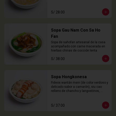
S/ 28.00
Sopa Gau Nam Con Sa Ho
Fan
Sopa de sahofan artesanal de la casa 
acompañado con carne macerada en 
hierbas chinas de cocción lenta
S/ 38.00
Sopa Hongkonesa
Fideos wantán mein (de color verdoso y 
delicado sabor a camarón), siu cao 
relleno de chancho y langostinos, 
láminas de cha siu (panceta), choy 
sam y nuestro caldo especial de la 
casa.
S/ 37.00