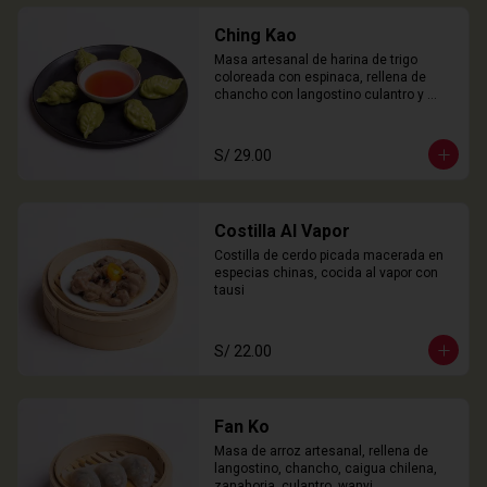
Ching Kao
Masa artesanal de harina de trigo 
coloreada con espinaca, rellena de 
chancho con langostino culantro y 
castaña de agua. 

6 Unidades
S/ 29.00
Costilla Al Vapor
Costilla de cerdo picada macerada en 
especias chinas, cocida al vapor con 
tausi
S/ 22.00
Fan Ko
Masa de arroz artesanal, rellena de 
langostino, chancho, caigua chilena, 
zanahoria, culantro, wanyi. 
