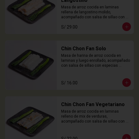
Langostino
Masa de arroz cocida en laminas 
rellena de langostino molido, 
acompañado con salsa de sillao con 
especias chinas de la casa.

S/ 29.00
3 Unidades
Chin Chon Fan Solo
Masa de harina de arroz cocida en 
laminas y luego enrollado, acompañado 
con salsa de sillao con especias 
chinas de la casa.

3 Unidades
S/ 16.00
Chin Chon Fan Vegetariano
Masa de arroz cocida en laminas 
relleno de mix de verduras, 
acompañado con salsa de sillao con 
especias chinas de la casa.

3 Unidades
S/ 22.00