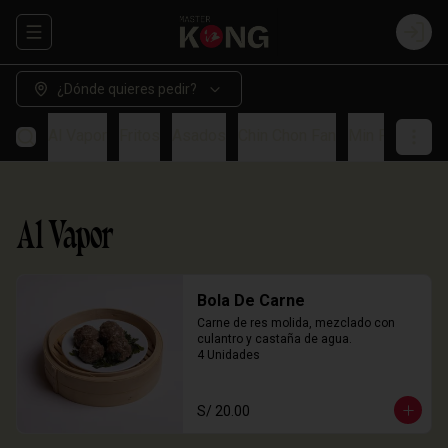
Abrir menu de navegación
Login
¿Dónde quieres pedir?
Al Vapor
Fritos
Asados
Chin Chon Fan
Min Paos
So
Al Vapor
Bola De Carne
Carne de res molida, mezclado con 
culantro y castaña de agua.

4 Unidades
S/ 20.00