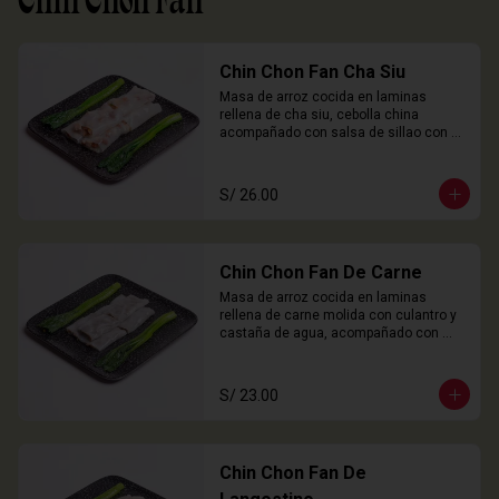
Chin Chon Fan
Chin Chon Fan Cha Siu
Masa de arroz cocida en laminas 
rellena de cha siu, cebolla china 
acompañado con salsa de sillao con 
especias chinas de la casa.

3 Unidades
S/ 26.00
Chin Chon Fan De Carne
Masa de arroz cocida en laminas 
rellena de carne molida con culantro y 
castaña de agua, acompañado con 
salsa de sillao con especias chinas de 
la casa.

3 Unidades
S/ 23.00
Chin Chon Fan De