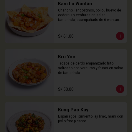
Kam Lu Wantán
Chancho, langostinos, pollo , huevo de 
codorniz y verduras en salsa 
tamarindo, acompañado de 6 wantanes 
especiales
S/ 61.00
Kru Yoc
Trozos de cerdo empanizado frito 
salteado con verduras y frutas en salsa 
de tamarindo
S/ 50.00
Kung Pao Kay
Esparragos, pimiento, aji limo, mani con 
pollo frito picante