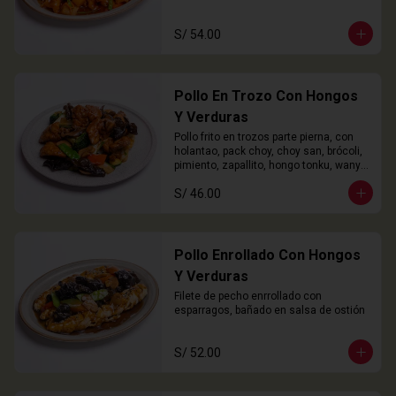
S/ 54.00
Pollo En Trozo Con Hongos
Y Verduras
Pollo frito en trozos parte pierna, con 
holantao, pack choy, choy san, brócoli, 
pimiento, zapallito, hongo tonku, wanyi 
y champiñón
S/ 46.00
Pollo Enrollado Con Hongos
Y Verduras
Filete de pecho enrrollado con 
esparragos, bañado en salsa de ostión
S/ 52.00