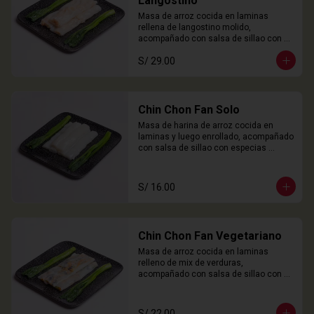
Langostino
Masa de arroz cocida en laminas 
rellena de langostino molido, 
acompañado con salsa de sillao con 
especias chinas de la casa.

S/ 29.00
3 Unidades
Chin Chon Fan Solo
Masa de harina de arroz cocida en 
laminas y luego enrollado, acompañado 
con salsa de sillao con especias 
chinas de la casa.

3 Unidades
S/ 16.00
Chin Chon Fan Vegetariano
Masa de arroz cocida en laminas 
relleno de mix de verduras, 
acompañado con salsa de sillao con 
especias chinas de la casa.

3 Unidades
S/ 22.00