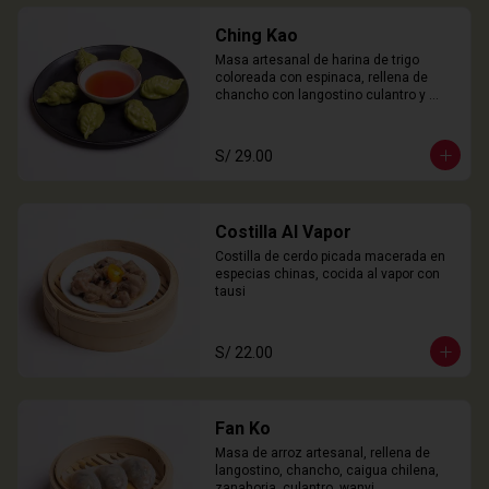
Ching Kao
Masa artesanal de harina de trigo 
coloreada con espinaca, rellena de 
chancho con langostino culantro y 
castaña de agua. 

6 Unidades
S/ 29.00
Costilla Al Vapor
Costilla de cerdo picada macerada en 
especias chinas, cocida al vapor con 
tausi
S/ 22.00
Fan Ko
Masa de arroz artesanal, rellena de 
langostino, chancho, caigua chilena, 
zanahoria, culantro, wanyi. 
