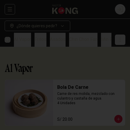
Abrir menu de navegación
Login
¿Dónde quieres pedir?
Al Vapor
Fritos
Asados
Chin Chon Fan
Min Paos
So
Al Vapor
Bola De Carne
Carne de res molida, mezclado con 
culantro y castaña de agua.

4 Unidades
S/ 20.00