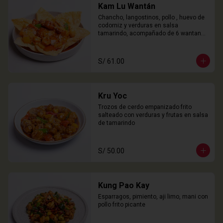
Kam Lu Wantán
Chancho, langostinos, pollo , huevo de 
codorniz y verduras en salsa 
tamarindo, acompañado de 6 wantanes 
especiales
S/ 61.00
Kru Yoc
Trozos de cerdo empanizado frito 
salteado con verduras y frutas en salsa 
de tamarindo
S/ 50.00
Kung Pao Kay
Esparragos, pimiento, aji limo, mani con 
pollo frito picante