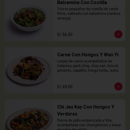
Balsamina Con Costilla
Trozos pequeños de costilla de cerdo 
fritos, salteado con balsamina (verdura 
amarga)
S/ 56.00
Carne Con Hongos Y Wan Yi
Lonjas de carne acompañados de 
holantao, pack choy, choy san, brócoli, 
pimiento, zapallito, hongo tonku, wanyi 
y champiñones.
S/ 49.00
Chi Jau Kay Con Hongos Y
Verduras
Pierna de pollo empanizada y frita; 
acompañada con champiñones y wanyi 
en salsa de ostión.