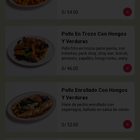
S/ 54.00
Pollo En Trozo Con Hongos
Y Verduras
Pollo frito en trozos parte pierna, con 
holantao, pack choy, choy san, brócoli, 
pimiento, zapallito, hongo tonku, wanyi 
y champiñón
S/ 46.00
Pollo Enrollado Con Hongos
Y Verduras
Filete de pecho enrrollado con 
esparragos, bañado en salsa de ostión
S/ 52.00