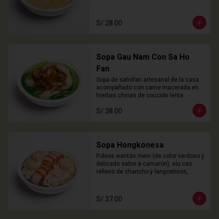
S/ 28.00
Sopa Gau Nam Con Sa Ho
Fan
Sopa de sahofan artesanal de la casa 
acompañado con carne macerada en 
hierbas chinas de cocción lenta
S/ 38.00
Sopa Hongkonesa
Fideos wantán mein (de color verdoso y 
delicado sabor a camarón), siu cao 
relleno de chancho y langostinos, 
láminas de cha siu (panceta), choy 
sam y nuestro caldo especial de la 
casa.
S/ 37.00