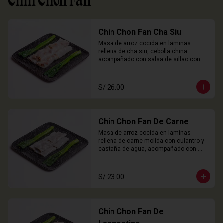
Chin Chon Fan
Chin Chon Fan Cha Siu
Masa de arroz cocida en laminas 
rellena de cha siu, cebolla china 
acompañado con salsa de sillao con 
especias chinas de la casa.

3 Unidades
S/ 26.00
Chin Chon Fan De Carne
Masa de arroz cocida en laminas 
rellena de carne molida con culantro y 
castaña de agua, acompañado con 
salsa de sillao con especias chinas de 
la casa.

3 Unidades
S/ 23.00
Chin Chon Fan De