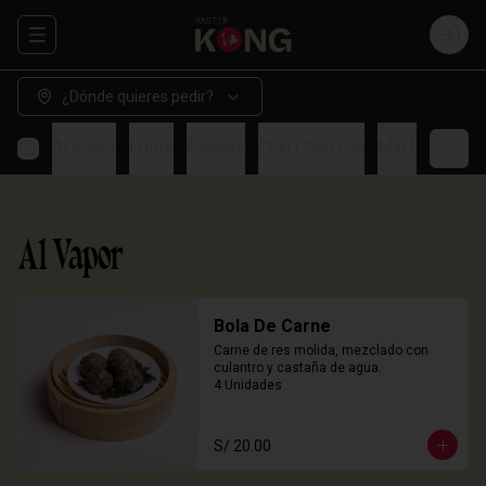
Abrir menu de navegación
Login
¿Dónde quieres pedir?
Al Vapor
Fritos
Asados
Chin Chon Fan
Min Paos
So
Al Vapor
Bola De Carne
Carne de res molida, mezclado con 
culantro y castaña de agua.

4 Unidades
S/ 20.00