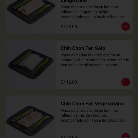
Langostino
Masa de arroz cocida en laminas 
rellena de langostino molido, 
acompañado con salsa de sillao con 
especias chinas de la casa.

S/ 29.00
3 Unidades
Chin Chon Fan Solo
Masa de harina de arroz cocida en 
laminas y luego enrollado, acompañado 
con salsa de sillao con especias 
chinas de la casa.

3 Unidades
S/ 16.00
Chin Chon Fan Vegetariano
Masa de arroz cocida en laminas 
relleno de mix de verduras, 
acompañado con salsa de sillao con 
especias chinas de la casa.

3 Unidades
S/ 22.00