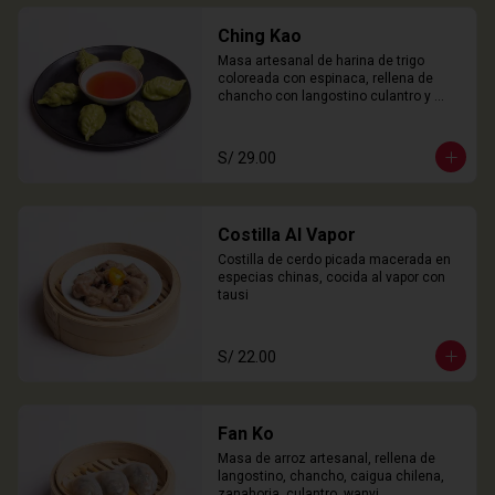
Ching Kao
Masa artesanal de harina de trigo 
coloreada con espinaca, rellena de 
chancho con langostino culantro y 
castaña de agua. 

6 Unidades
S/ 29.00
Costilla Al Vapor
Costilla de cerdo picada macerada en 
especias chinas, cocida al vapor con 
tausi
S/ 22.00
Fan Ko
Masa de arroz artesanal, rellena de 
langostino, chancho, caigua chilena, 
zanahoria, culantro, wanyi. 
