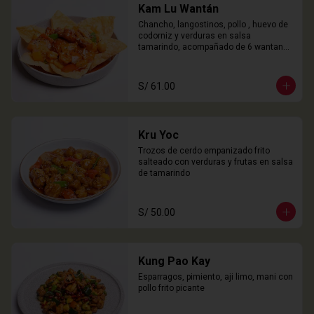
Kam Lu Wantán
Chancho, langostinos, pollo , huevo de 
codorniz y verduras en salsa 
tamarindo, acompañado de 6 wantanes 
especiales
S/ 61.00
Kru Yoc
Trozos de cerdo empanizado frito 
salteado con verduras y frutas en salsa 
de tamarindo
S/ 50.00
Kung Pao Kay
Esparragos, pimiento, aji limo, mani con 
pollo frito picante