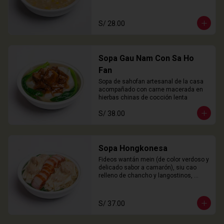
S/ 28.00
Sopa Gau Nam Con Sa Ho
Fan
Sopa de sahofan artesanal de la casa 
acompañado con carne macerada en 
hierbas chinas de cocción lenta
S/ 38.00
Sopa Hongkonesa
Fideos wantán mein (de color verdoso y 
delicado sabor a camarón), siu cao 
relleno de chancho y langostinos, 
láminas de cha siu (panceta), choy 
sam y nuestro caldo especial de la 
casa.
S/ 37.00