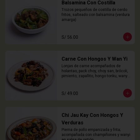
Balsamina Con Costilla
Trozos pequeños de costilla de cerdo 
fritos, salteado con balsamina (verdura 
amarga)
S/ 56.00
Carne Con Hongos Y Wan Yi
Lonjas de carne acompañados de 
holantao, pack choy, choy san, brócoli, 
pimiento, zapallito, hongo tonku, wanyi 
y champiñones.
S/ 49.00
Chi Jau Kay Con Hongos Y
Verduras
Pierna de pollo empanizada y frita; 
acompañada con champiñones y wanyi 
en salsa de ostión.