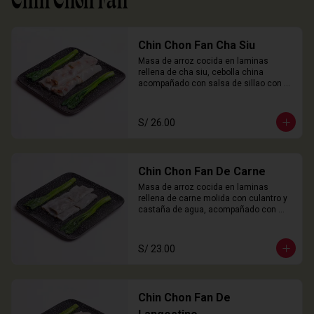
Chin Chon Fan
Chin Chon Fan Cha Siu
Masa de arroz cocida en laminas 
rellena de cha siu, cebolla china 
acompañado con salsa de sillao con 
especias chinas de la casa.

3 Unidades
S/ 26.00
Chin Chon Fan De Carne
Masa de arroz cocida en laminas 
rellena de carne molida con culantro y 
castaña de agua, acompañado con 
salsa de sillao con especias chinas de 
la casa.

3 Unidades
S/ 23.00
Chin Chon Fan De