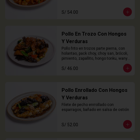
S/ 54.00
Pollo En Trozo Con Hongos
Y Verduras
Pollo frito en trozos parte pierna, con 
holantao, pack choy, choy san, brócoli, 
pimiento, zapallito, hongo tonku, wanyi 
y champiñón
S/ 46.00
Pollo Enrollado Con Hongos
Y Verduras
Filete de pecho enrrollado con 
esparragos, bañado en salsa de ostión
S/ 52.00