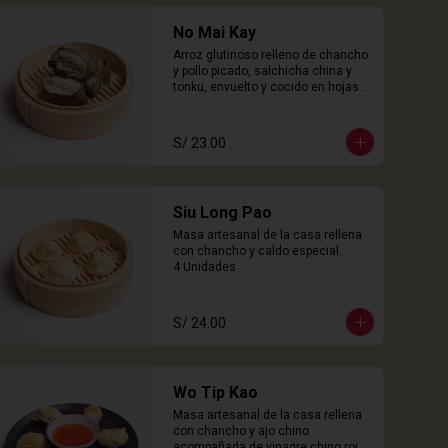
No Mai Kay
Arroz glutinoso relleno de chancho 
y pollo picado, salchicha china y 
tonku, envuelto y cocido en hojas 
loto.

2 Unidades
S/ 23.00
Siu Long Pao
Masa artesanal de la casa rellena 
con chancho y caldo especial.

4 Unidades
S/ 24.00
Wo Tip Kao
Masa artesanal de la casa rellena 
con chancho y ajo chino 
acompañada de vinagre chino rojo.
