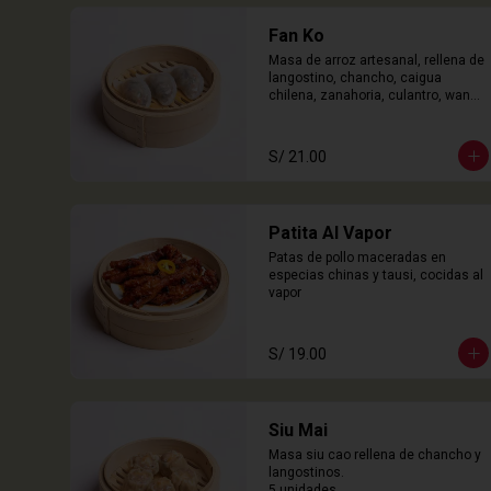
Fan Ko
Masa de arroz artesanal, rellena de 
langostino, chancho, caigua 
chilena, zanahoria, culantro, wanyi. 

3 Unidades
S/ 21.00
Patita Al Vapor
Patas de pollo maceradas en 
especias chinas y tausi, cocidas al 
vapor
S/ 19.00
Siu Mai
Masa siu cao rellena de chancho y 
langostinos.

5 unidades