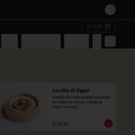
Login
S/ 0.00
Arroces
Acompañamientos
Adicionales
Gaseosa
Costilla Al Vapor
Costilla de cerdo picada macerada 
en especias chinas, cocida al 
vapor con tausi
S/ 22.00