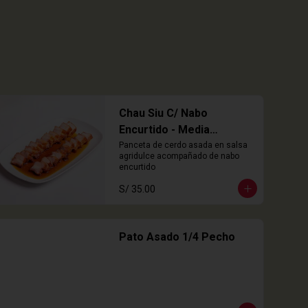
Chau Siu C/ Nabo
Encurtido - Media
Porción
Panceta de cerdo asada en salsa 
agridulce acompañado de nabo 
encurtido
S/ 35.00
Pato Asado 1/4 Pecho