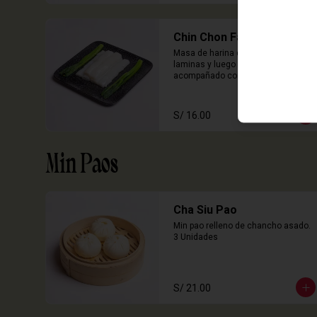
Chin Chon Fan Solo
Masa de harina de arroz cocida en 
laminas y luego enrollado, 
acompañado con salsa de sillao 
con especias chinas de la casa.

3 Unidades
S/ 16.00
Min Paos
Cha Siu Pao
Min pao relleno de chancho asado.

3 Unidades
S/ 21.00