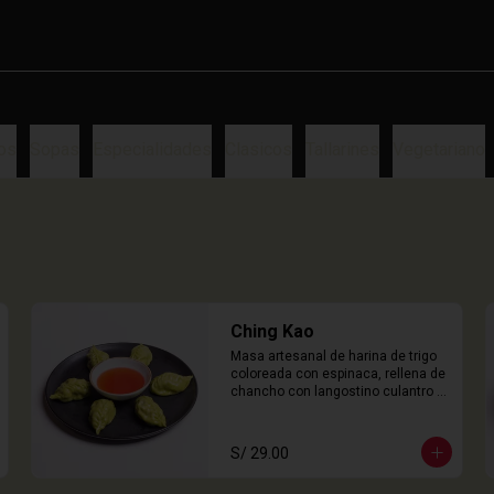
os
Sopas
Especialidades
Clasicos
Tallarines
Vegetariano
Ching Kao
Masa artesanal de harina de trigo 
coloreada con espinaca, rellena de 
chancho con langostino culantro y 
castaña de agua. 

6 Unidades
S/ 29.00