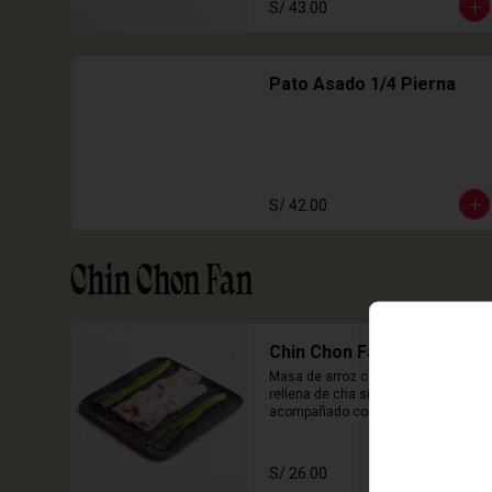
S/ 43.00
Pato Asado 1/4 Pierna
S/ 42.00
Chin Chon Fan
Chin Chon Fan Cha Siu
Masa de arroz cocida en laminas 
rellena de cha siu, cebolla china 
acompañado con salsa de sillao 
con especias chinas de la casa.

3 Unidades
S/ 26.00