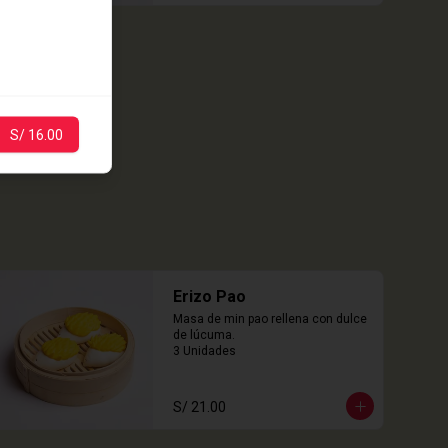
S/ 16.00
Erizo Pao
Masa de min pao rellena con dulce 
de lúcuma.

3 Unidades
S/ 21.00