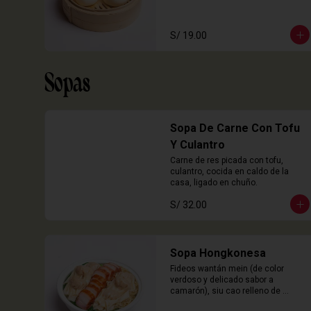
S/ 19.00
Sopas
Sopa De Carne Con Tofu
Y Culantro
Carne de res picada con tofu, 
culantro, cocida en caldo de la 
casa, ligado en chuño.
S/ 32.00
Sopa Hongkonesa
Fideos wantán mein (de color 
verdoso y delicado sabor a 
camarón), siu cao relleno de 
chancho y langostinos, láminas de 