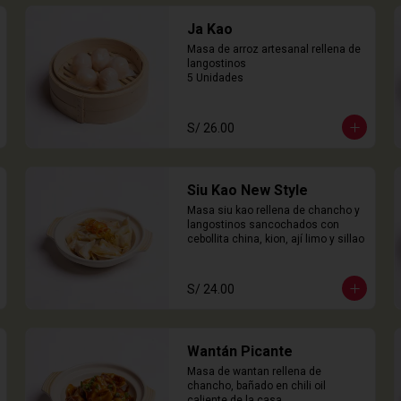
Ja Kao
Masa de arroz artesanal rellena de 
langostinos

5 Unidades
S/ 26.00
Siu Kao New Style
Masa siu kao rellena de chancho y 
langostinos sancochados con 
cebollita china, kion, ají limo y sillao
S/ 24.00
Wantán Picante
Masa de wantan rellena de 
chancho, bañado en chili oil 
caliente de la casa