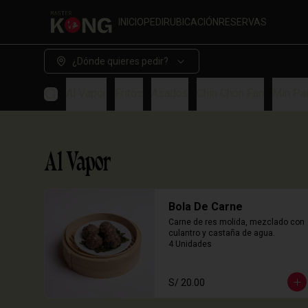
INICIO
PEDIR
UBICACIÓN
RESERVAS
¿Dónde quieres pedir?
Al Vapor
Fritos
Asados
Chin Chon Fan
Min Pa
Al Vapor
Bola De Carne
Carne de res molida, mezclado con 
culantro y castaña de agua.

4 Unidades
S/ 20.00