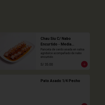
Chau Siu C/ Nabo
Encurtido - Media
Porción
Panceta de cerdo asada en salsa 
agridulce acompañado de nabo 
encurtido
S/ 35.00
Pato Asado 1/4 Pecho