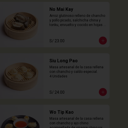
No Mai Kay
Arroz glutinoso relleno de chancho 
y pollo picado, salchicha china y 
tonku, envuelto y cocido en hojas 
loto.

2 Unidades
S/ 23.00
Siu Long Pao
Masa artesanal de la casa rellena 
con chancho y caldo especial.

4 Unidades
S/ 24.00
Wo Tip Kao
Masa artesanal de la casa rellena 
con chancho y ajo chino 
acompañada de vinagre chino rojo.
