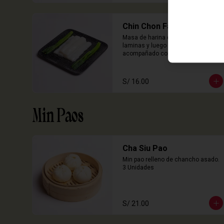
Chin Chon Fan Solo
Masa de harina de arroz cocida en 
laminas y luego enrollado, 
acompañado con salsa de sillao 
con especias chinas de la casa.

3 Unidades
S/ 16.00
Min Paos
Cha Siu Pao
Min pao relleno de chancho asado.

3 Unidades
S/ 21.00