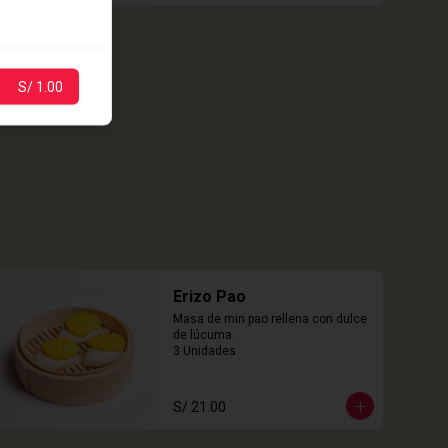
S/ 1.00
Erizo Pao
Masa de min pao rellena con dulce 
de lúcuma.

3 Unidades
S/ 21.00