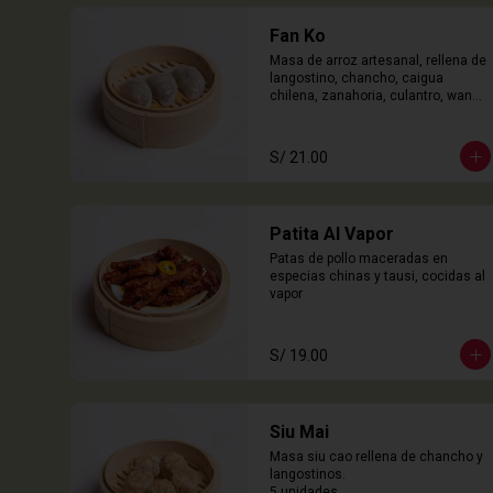
Fan Ko
Masa de arroz artesanal, rellena de 
langostino, chancho, caigua 
chilena, zanahoria, culantro, wanyi. 

3 Unidades
S/ 21.00
Patita Al Vapor
Patas de pollo maceradas en 
especias chinas y tausi, cocidas al 
vapor
S/ 19.00
Siu Mai
Masa siu cao rellena de chancho y 
langostinos.

5 unidades