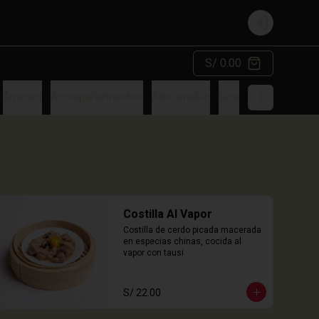
Login
S/ 0.00
Arroces
Acompañamientos
Adicionales
Gaseosa
Costilla Al Vapor
Costilla de cerdo picada macerada 
en especias chinas, cocida al 
vapor con tausi
S/ 22.00