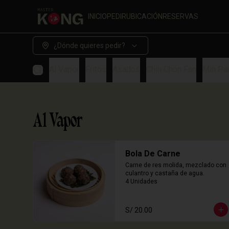
INICIO
PEDIR
UBICACIÓN
RESERVAS
¿Dónde quieres pedir?
Al Vapor
Fritos
Asados
Chin Chon Fan
Min Pa
Al Vapor
Bola De Carne
Carne de res molida, mezclado con 
culantro y castaña de agua.

4 Unidades
S/ 20.00