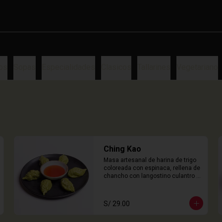
os
Sopas
Especialidades
Clasicos
Tallarines
Vegetariano
Ching Kao
Masa artesanal de harina de trigo 
coloreada con espinaca, rellena de 
chancho con langostino culantro y 
castaña de agua. 

6 Unidades
S/ 29.00