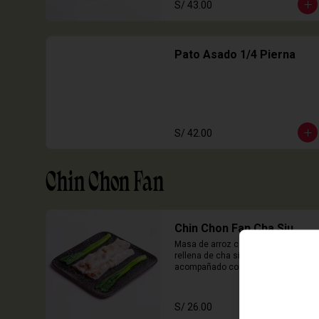
S/ 43.00
Pato Asado 1/4 Pierna
S/ 42.00
Chin Chon Fan
Chin Chon Fan Cha Siu
Masa de arroz cocida en laminas 
rellena de cha siu, cebolla china 
acompañado con salsa de sillao 
con especias chinas de la casa.

3 Unidades
S/ 26.00