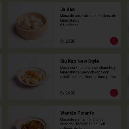
Ja Kao
Masa de arroz artesanal rellena de 
langostinos

5 Unidades
S/ 26.00
Siu Kao New Style
Masa siu kao rellena de chancho y 
langostinos sancochados con 
cebollita china, kion, ají limo y sillao
S/ 24.00
Wantán Picante
Masa de wantan rellena de 
chancho, bañado en chili oil 
caliente de la casa