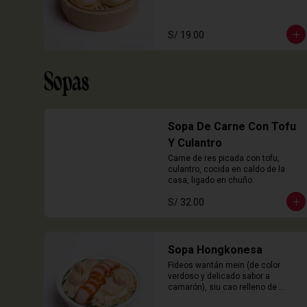
S/ 19.00
Sopas
Sopa De Carne Con Tofu
Y Culantro
Carne de res picada con tofu, 
culantro, cocida en caldo de la 
casa, ligado en chuño.
S/ 32.00
Sopa Hongkonesa
Fideos wantán mein (de color 
verdoso y delicado sabor a 
camarón), siu cao relleno de 
chancho y langostinos, láminas de 