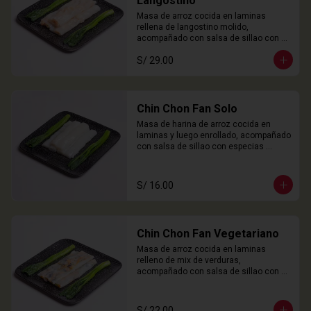
Langostino
Masa de arroz cocida en laminas 
rellena de langostino molido, 
acompañado con salsa de sillao con 
especias chinas de la casa.

S/ 29.00
3 Unidades
Chin Chon Fan Solo
Masa de harina de arroz cocida en 
laminas y luego enrollado, acompañado 
con salsa de sillao con especias 
chinas de la casa.

3 Unidades
S/ 16.00
Chin Chon Fan Vegetariano
Masa de arroz cocida en laminas 
relleno de mix de verduras, 
acompañado con salsa de sillao con 
especias chinas de la casa.

3 Unidades
S/ 22.00