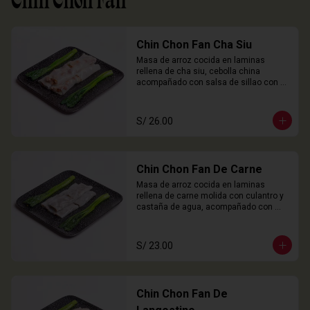
Chin Chon Fan
Chin Chon Fan Cha Siu
Masa de arroz cocida en laminas 
rellena de cha siu, cebolla china 
acompañado con salsa de sillao con 
especias chinas de la casa.

3 Unidades
S/ 26.00
Chin Chon Fan De Carne
Masa de arroz cocida en laminas 
rellena de carne molida con culantro y 
castaña de agua, acompañado con 
salsa de sillao con especias chinas de 
la casa.

3 Unidades
S/ 23.00
Chin Chon Fan De