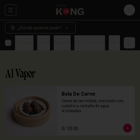
Abrir menu de navegación
Login
¿Dónde quieres pedir?
Al Vapor
Fritos
Asados
Chin Chon Fan
Min Paos
So
Al Vapor
Bola De Carne
Carne de res molida, mezclado con 
culantro y castaña de agua.

4 Unidades
S/ 20.00