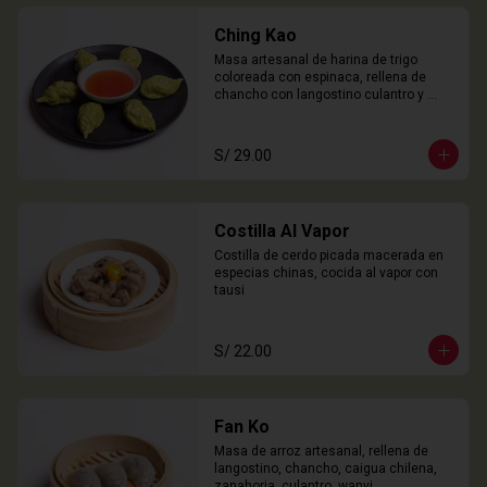
Ching Kao
Masa artesanal de harina de trigo 
coloreada con espinaca, rellena de 
chancho con langostino culantro y 
castaña de agua. 

6 Unidades
S/ 29.00
Costilla Al Vapor
Costilla de cerdo picada macerada en 
especias chinas, cocida al vapor con 
tausi
S/ 22.00
Fan Ko
Masa de arroz artesanal, rellena de 
langostino, chancho, caigua chilena, 
zanahoria, culantro, wanyi. 
