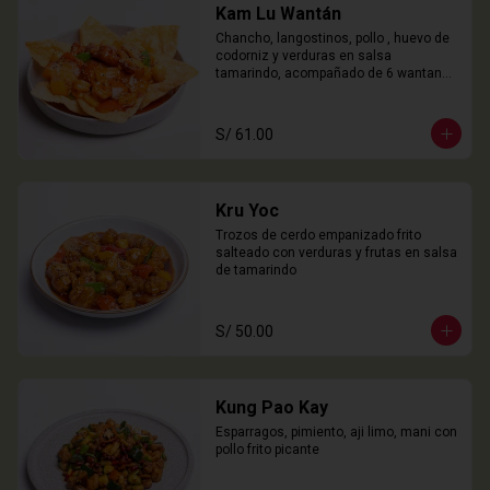
Kam Lu Wantán
Chancho, langostinos, pollo , huevo de 
codorniz y verduras en salsa 
tamarindo, acompañado de 6 wantanes 
especiales
S/ 61.00
Kru Yoc
Trozos de cerdo empanizado frito 
salteado con verduras y frutas en salsa 
de tamarindo
S/ 50.00
Kung Pao Kay
Esparragos, pimiento, aji limo, mani con 
pollo frito picante