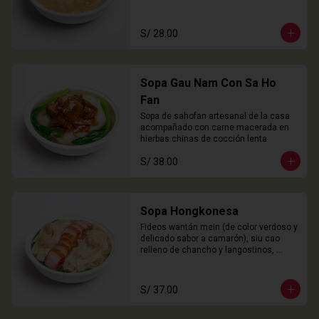
S/ 28.00
Sopa Gau Nam Con Sa Ho
Fan
Sopa de sahofan artesanal de la casa 
acompañado con carne macerada en 
hierbas chinas de cocción lenta
S/ 38.00
Sopa Hongkonesa
Fideos wantán mein (de color verdoso y 
delicado sabor a camarón), siu cao 
relleno de chancho y langostinos, 
láminas de cha siu (panceta), choy 
sam y nuestro caldo especial de la 
casa.
S/ 37.00