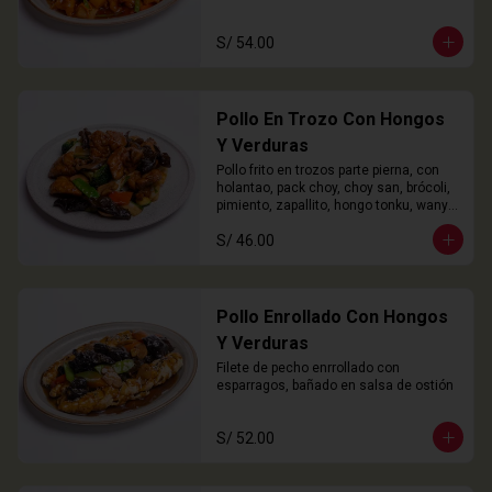
S/ 54.00
Pollo En Trozo Con Hongos
Y Verduras
Pollo frito en trozos parte pierna, con 
holantao, pack choy, choy san, brócoli, 
pimiento, zapallito, hongo tonku, wanyi 
y champiñón
S/ 46.00
Pollo Enrollado Con Hongos
Y Verduras
Filete de pecho enrrollado con 
esparragos, bañado en salsa de ostión
S/ 52.00