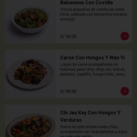
Balsamina Con Costilla
Trozos pequeños de costilla de cerdo 
fritos, salteado con balsamina (verdura 
amarga)
S/ 56.00
Carne Con Hongos Y Wan Yi
Lonjas de carne acompañados de 
holantao, pack choy, choy san, brócoli, 
pimiento, zapallito, hongo tonku, wanyi 
y champiñones.
S/ 49.00
Chi Jau Kay Con Hongos Y
Verduras
Pierna de pollo empanizada y frita; 
acompañada con champiñones y wanyi 
en salsa de ostión.