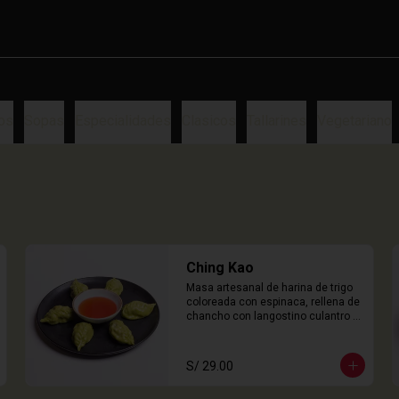
os
Sopas
Especialidades
Clasicos
Tallarines
Vegetariano
Ching Kao
Masa artesanal de harina de trigo 
coloreada con espinaca, rellena de 
chancho con langostino culantro y 
castaña de agua. 

6 Unidades
S/ 29.00