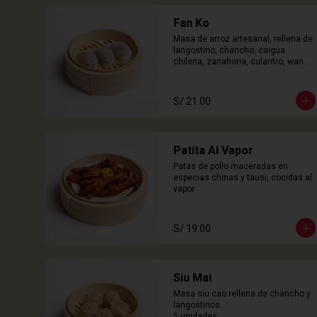
Fan Ko
Masa de arroz artesanal, rellena de 
langostino, chancho, caigua 
chilena, zanahoria, culantro, wanyi. 

3 Unidades
S/ 21.00
Patita Al Vapor
Patas de pollo maceradas en 
especias chinas y tausi, cocidas al 
vapor
S/ 19.00
Siu Mai
Masa siu cao rellena de chancho y 
langostinos.

5 unidades