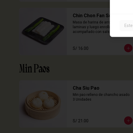
Chin Chon Fan Solo
Masa de harina de arroz cocida en 
Este
laminas y luego enrollado, 
acompañado con salsa de sillao 
con especias chinas de la casa.

3 Unidades
S/ 16.00
Min Paos
Cha Siu Pao
Min pao relleno de chancho asado.

3 Unidades
S/ 21.00