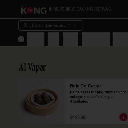
INICIO
PEDIR
UBICACIÓN
RESERVAS
¿Dónde quieres pedir?
Al Vapor
Fritos
Asados
Chin Chon Fan
Min Pa
Al Vapor
Bola De Carne
Carne de res molida, mezclado con 
culantro y castaña de agua.

4 Unidades
S/ 20.00