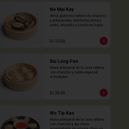
No Mai Kay
Arroz glutinoso relleno de chancho 
y pollo picado, salchicha china y 
tonku, envuelto y cocido en hojas 
loto.

2 Unidades
S/ 23.00
Siu Long Pao
Masa artesanal de la casa rellena 
con chancho y caldo especial.

4 Unidades
S/ 24.00
Wo Tip Kao
Masa artesanal de la casa rellena 
con chancho y ajo chino 
acompañada de vinagre chino rojo.
