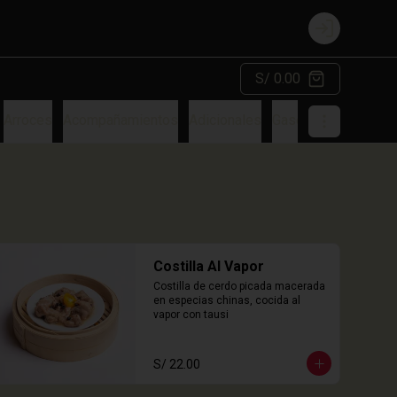
Login
S/ 0.00
Arroces
Acompañamientos
Adicionales
Gaseosa
Costilla Al Vapor
Costilla de cerdo picada macerada 
en especias chinas, cocida al 
vapor con tausi
S/ 22.00