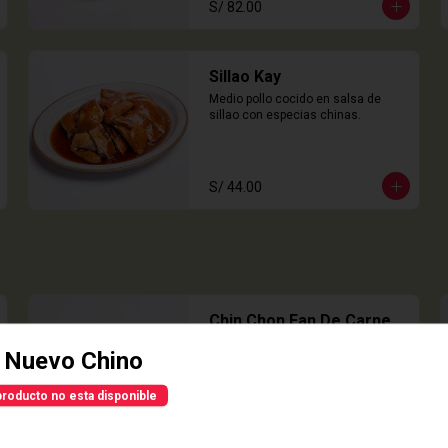
S/ 82.00
Sillao Kay
Medio pollo cocido en salsa de 
sillao con especias chinas.
S/ 44.00
Chin Chon Fan De Carne
Masa de arroz cocida en laminas 
 Nuevo Chino
rellena de carne molida con 
culantro y castaña de agua, 
acompañado con salsa de sillao 
producto no esta disponible
con especias chinas de la casa.

3 Unidades
S/ 23.00