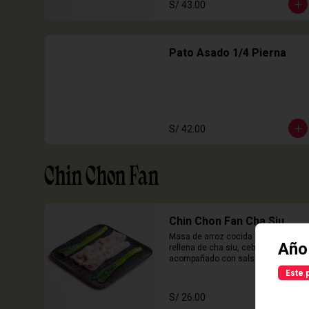
S/ 43.00
Pato Asado 1/4 Pierna
S/ 42.00
Chin Chon Fan
Chin Chon Fan Cha Siu
Masa de arroz cocida en laminas 
Año
rellena de cha siu, cebolla china 
acompañado con salsa de sillao 
con especias chinas de la casa.

Este 
3 Unidades
S/ 26.00