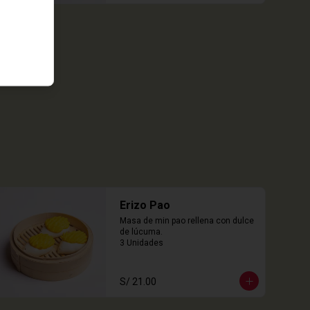
Erizo Pao
Masa de min pao rellena con dulce 
de lúcuma.

3 Unidades
S/ 21.00