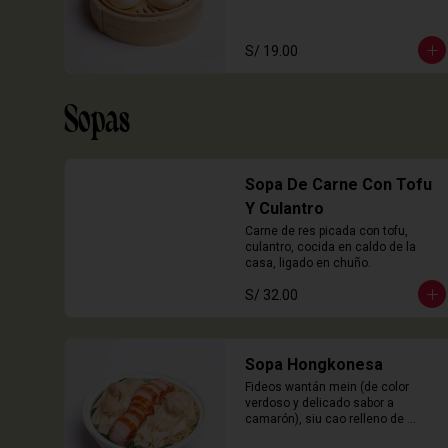
S/ 19.00
Sopas
Sopa De Carne Con Tofu
Y Culantro
Carne de res picada con tofu, 
culantro, cocida en caldo de la 
casa, ligado en chuño.
S/ 32.00
Sopa Hongkonesa
Fideos wantán mein (de color 
verdoso y delicado sabor a 
camarón), siu cao relleno de 
chancho y langostinos, láminas de 