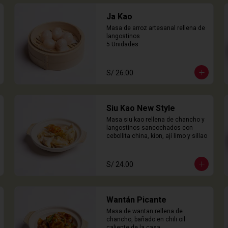
Ja Kao
Masa de arroz artesanal rellena de 
langostinos

5 Unidades
S/ 26.00
Siu Kao New Style
Masa siu kao rellena de chancho y 
langostinos sancochados con 
cebollita china, kion, ají limo y sillao
S/ 24.00
Wantán Picante
Masa de wantan rellena de 
chancho, bañado en chili oil 
caliente de la casa