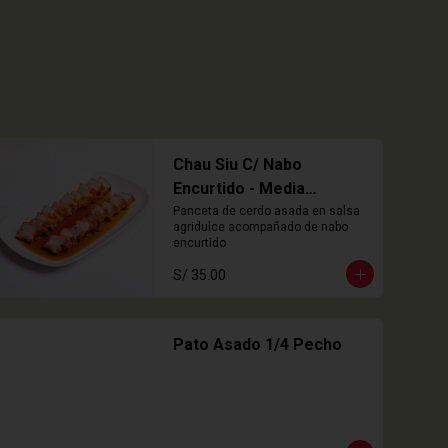
Chau Siu C/ Nabo
Encurtido - Media
Porción
Panceta de cerdo asada en salsa 
agridulce acompañado de nabo 
encurtido
S/ 35.00
Pato Asado 1/4 Pecho