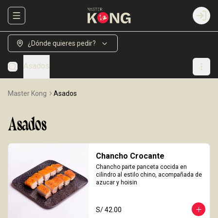
Abrir menu de navegación
Login
¿Dónde quieres pedir?
Asados
Master Kong
Asados
Asados
Chancho Crocante
Chancho parte panceta cocida en 
cilindro al estilo chino, acompañada de 
azucar y hoisin
S/ 42.00