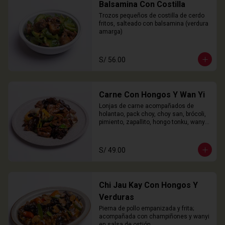
Balsamina Con Costilla
Trozos pequeños de costilla de cerdo 
fritos, salteado con balsamina (verdura 
amarga)
S/ 56.00
Carne Con Hongos Y Wan Yi
Lonjas de carne acompañados de 
holantao, pack choy, choy san, brócoli, 
pimiento, zapallito, hongo tonku, wanyi 
y champiñones.
S/ 49.00
Chi Jau Kay Con Hongos Y
Verduras
Pierna de pollo empanizada y frita; 
acompañada con champiñones y wanyi 
en salsa de ostión.