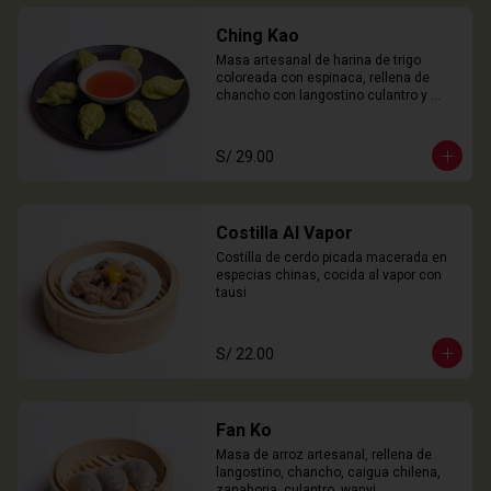
Ching Kao
Masa artesanal de harina de trigo 
coloreada con espinaca, rellena de 
chancho con langostino culantro y 
castaña de agua. 

6 Unidades
S/ 29.00
Costilla Al Vapor
Costilla de cerdo picada macerada en 
especias chinas, cocida al vapor con 
tausi
S/ 22.00
Fan Ko
Masa de arroz artesanal, rellena de 
langostino, chancho, caigua chilena, 
zanahoria, culantro, wanyi. 
