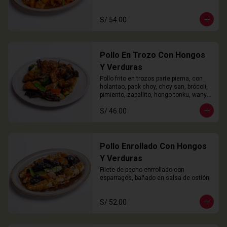
S/ 54.00
Pollo En Trozo Con Hongos
Y Verduras
Pollo frito en trozos parte pierna, con 
holantao, pack choy, choy san, brócoli, 
pimiento, zapallito, hongo tonku, wanyi 
y champiñón
S/ 46.00
Pollo Enrollado Con Hongos
Y Verduras
Filete de pecho enrrollado con 
esparragos, bañado en salsa de ostión
S/ 52.00