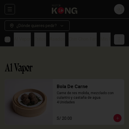
Abrir menu de navegación
Login
¿Dónde quieres pedir?
Al Vapor
Fritos
Asados
Chin Chon Fan
Min Paos
So
Al Vapor
Bola De Carne
Carne de res molida, mezclado con 
culantro y castaña de agua.

4 Unidades
S/ 20.00