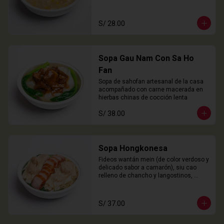
S/ 28.00
Sopa Gau Nam Con Sa Ho
Fan
Sopa de sahofan artesanal de la casa 
acompañado con carne macerada en 
hierbas chinas de cocción lenta
S/ 38.00
Sopa Hongkonesa
Fideos wantán mein (de color verdoso y 
delicado sabor a camarón), siu cao 
relleno de chancho y langostinos, 
láminas de cha siu (panceta), choy 
sam y nuestro caldo especial de la 
casa.
S/ 37.00