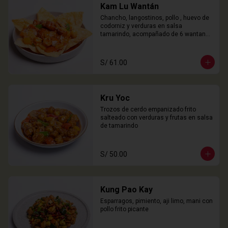
Kam Lu Wantán
Chancho, langostinos, pollo , huevo de 
codorniz y verduras en salsa 
tamarindo, acompañado de 6 wantanes 
especiales
S/ 61.00
Kru Yoc
Trozos de cerdo empanizado frito 
salteado con verduras y frutas en salsa 
de tamarindo
S/ 50.00
Kung Pao Kay
Esparragos, pimiento, aji limo, mani con 
pollo frito picante