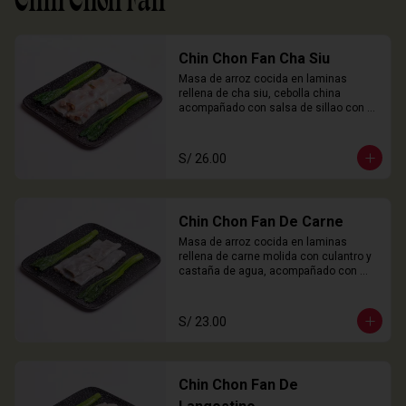
Chin Chon Fan
Chin Chon Fan Cha Siu
Masa de arroz cocida en laminas 
rellena de cha siu, cebolla china 
acompañado con salsa de sillao con 
especias chinas de la casa.

3 Unidades
S/ 26.00
Chin Chon Fan De Carne
Masa de arroz cocida en laminas 
rellena de carne molida con culantro y 
castaña de agua, acompañado con 
salsa de sillao con especias chinas de 
la casa.

3 Unidades
S/ 23.00
Chin Chon Fan De