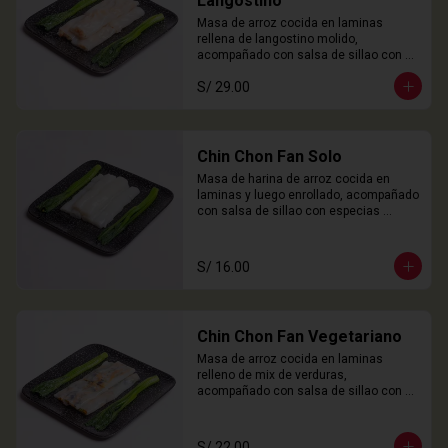
Langostino
Masa de arroz cocida en laminas 
rellena de langostino molido, 
acompañado con salsa de sillao con 
especias chinas de la casa.

S/ 29.00
3 Unidades
Chin Chon Fan Solo
Masa de harina de arroz cocida en 
laminas y luego enrollado, acompañado 
con salsa de sillao con especias 
chinas de la casa.

3 Unidades
S/ 16.00
Chin Chon Fan Vegetariano
Masa de arroz cocida en laminas 
relleno de mix de verduras, 
acompañado con salsa de sillao con 
especias chinas de la casa.

3 Unidades
S/ 22.00